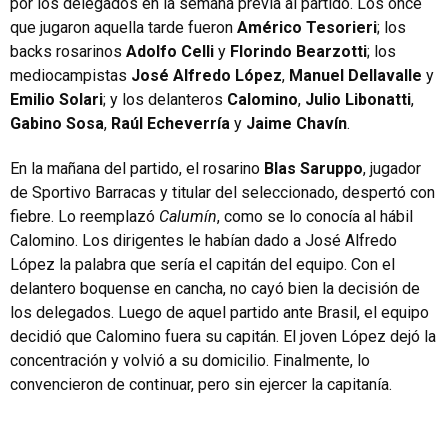
por los delegados en la semana previa al partido. Los once
que jugaron aquella tarde fueron
Américo Tesorieri
; los
backs rosarinos
Adolfo Celli
y
Florindo Bearzotti
; los
mediocampistas
José Alfredo López
,
Manuel Dellavalle
y
Emilio Solari
; y los delanteros
Calomino
,
Julio Libonatti
,
Gabino Sosa
,
Raúl Echeverría
y
Jaime Chavín
.
En la mañana del partido, el rosarino
Blas Saruppo
, jugador
de Sportivo Barracas y titular del seleccionado, despertó con
fiebre. Lo reemplazó
Calumín
, como se lo conocía al hábil
Calomino. Los dirigentes le habían dado a José Alfredo
López la palabra que sería el capitán del equipo. Con el
delantero boquense en cancha, no cayó bien la decisión de
los delegados. Luego de aquel partido ante Brasil, el equipo
decidió que Calomino fuera su capitán. El joven López dejó la
concentración y volvió a su domicilio. Finalmente, lo
convencieron de continuar, pero sin ejercer la capitanía.