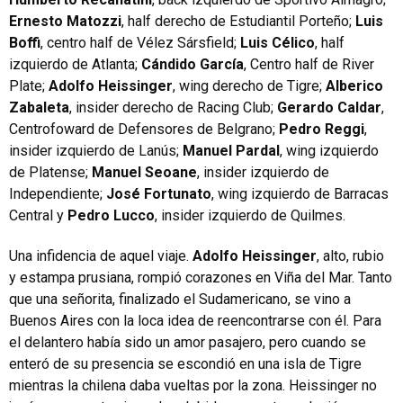
Ernesto Matozzi
, half derecho de Estudiantil Porteño;
Luis
Boffi
, centro half de Vélez Sársfield;
Luis Célico
, half
izquierdo de Atlanta;
Cándido García
, Centro half de River
Plate;
Adolfo Heissinger
, wing derecho de Tigre;
Alberico
Zabaleta
, insider derecho de Racing Club;
Gerardo Caldar
,
Centrofoward de Defensores de Belgrano;
Pedro Reggi
,
insider izquierdo de Lanús;
Manuel Pardal
, wing izquierdo
de Platense;
Manuel Seoane
, insider izquierdo de
Independiente;
José Fortunato
, wing izquierdo de Barracas
Central y
Pedro Lucco
, insider izquierdo de Quilmes.
Una infidencia de aquel viaje.
Adolfo Heissinger
, alto, rubio
y estampa prusiana, rompió corazones en Viña del Mar. Tanto
que una señorita, finalizado el Sudamericano, se vino a
Buenos Aires con la loca idea de reencontrarse con él. Para
el delantero había sido un amor pasajero, pero cuando se
enteró de su presencia se escondió en una isla de Tigre
mientras la chilena daba vueltas por la zona. Heissinger no