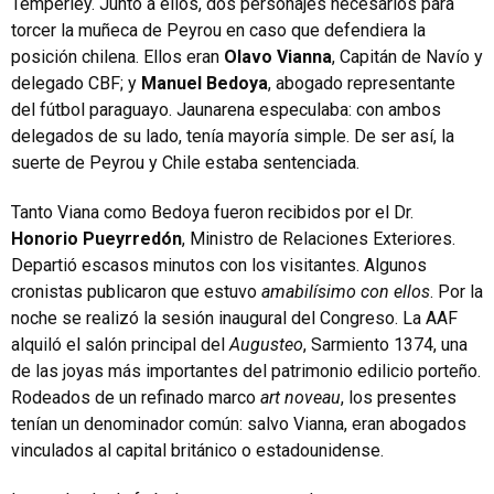
Temperley. Junto a ellos, dos personajes necesarios para
torcer la muñeca de Peyrou en caso que defendiera la
posición chilena. Ellos eran
Olavo Vianna
, Capitán de Navío y
delegado CBF; y
Manuel Bedoya
, abogado representante
del fútbol paraguayo. Jaunarena especulaba: con ambos
delegados de su lado, tenía mayoría simple. De ser así, la
suerte de Peyrou y Chile estaba sentenciada.
Tanto Viana como Bedoya fueron recibidos por el Dr.
Honorio Pueyrredón
, Ministro de Relaciones Exteriores.
Departió escasos minutos con los visitantes. Algunos
cronistas publicaron que estuvo
amabilísimo con ellos
. Por la
noche se realizó la sesión inaugural del Congreso. La AAF
alquiló el salón principal del
Augusteo
, Sarmiento 1374, una
de las joyas más importantes del patrimonio edilicio porteño.
Rodeados de un refinado marco
art noveau
, los presentes
tenían un denominador común: salvo Vianna, eran abogados
vinculados al capital británico o estadounidense.