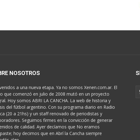
BRE NOSOTROS
S
venidos a una nueva etapa. Ya no somos Xenen.com.ar. El
o que comenzó en julio de 2008 mutó en un proyecto
gral. Hoy somos ABRI LA CANCHA. La web de historia y
isis del fútbol argentino. Con su programa diario en Radio
ica (20 a 21hs) y un staff renovado de periodistas y
boradores. Seguimos firmes en la convicción de generar
enidos de calidad. Ayer decíamos que No eramos
paste; hoy decimos que en Abrí la Cancha siempre
ndés algo...