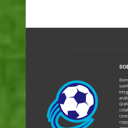
SO
Bien
sueñ
inte
anál
Gráf
cola
cont
copy
apre