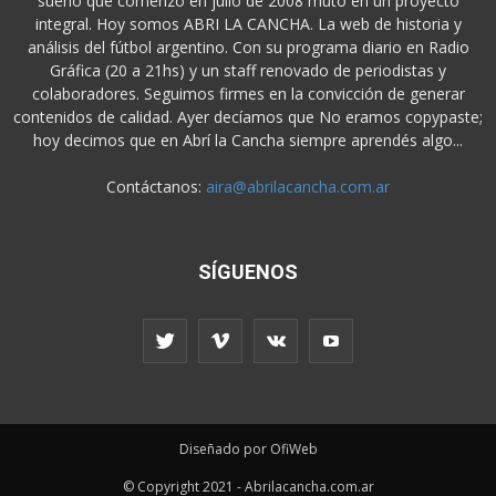
sueño que comenzó en julio de 2008 mutó en un proyecto
integral. Hoy somos ABRI LA CANCHA. La web de historia y
análisis del fútbol argentino. Con su programa diario en Radio
Gráfica (20 a 21hs) y un staff renovado de periodistas y
colaboradores. Seguimos firmes en la convicción de generar
contenidos de calidad. Ayer decíamos que No eramos copypaste;
hoy decimos que en Abrí la Cancha siempre aprendés algo...
Contáctanos:
aira@abrilacancha.com.ar
SÍGUENOS
Diseñado por OfiWeb
© Copyright 2021 - Abrilacancha.com.ar