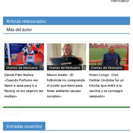
hermano"
Artículo relacionados
Más del autor
Charlas de Vestuario
Charlas de Vestuario
Charlas de Vestuario
Daniel Pato Núñez:
Mauro Amato: «El
Víctor Longo: «Con
«Cuando Perfumo me
futbolista no comprende
Central Córdoba fui un
llamó a casa para ir a
el poder que tiene para
hincha que entró a la
Racing se me cayeron las
llevar adelante causas
cancha y se consagró
medias»
sociales»
campeón»
Entradas recientes