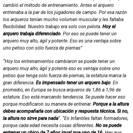
cambió el método de entrenamiento. Antes el arquero
entrenaba a la par de los jugadores de campo. Por esa razón
los arqueros tenían mucho volumen muscular y les faltaba
flexibilidad. Nuestro trabajo era solo con pelota.
Hoy el
arquero trabaja diferenciado
. Por eso se puede tener un
arquero muy alto, ágil y potente. Eso es una ventaja sobre
uno petiso con sólo fuerza de piernas”
“Hoy los entrenamientos cambiaron se puede tener un
arquero muy alto, ágil y potente eso es ventaja sobre uno
petiso que tenga solo fuerza de piernas, la estatura marca la
gran diferencia.
Es impensado tener un arquero bajo
. En
promedio, en Europa se busca arqueros de 1,86 a 1,96 de
estatura. Eso está marcando tendencia. Se puede hacer eso
porque modificaron su manera de entrenar.
Porque a la altura
debes acompañarla con ubicación y respuesta técnica. Si no,
la altura no sirve para nada
“.
“En Infantiles faltan formadores,
porque cada edad necesita cosas diferentes.
No se puede
entrenar un chico de 7 años igual que uno de 16
. Hay que