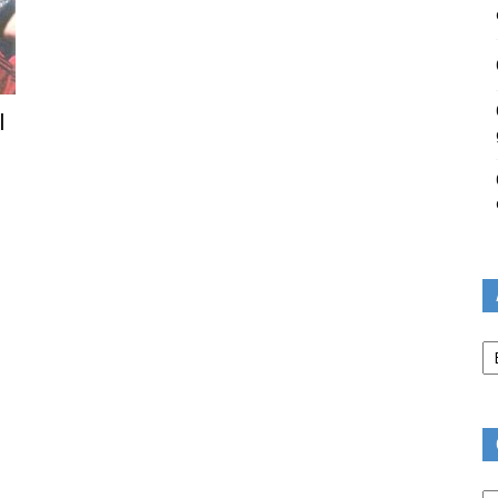
l
Ar
Ca