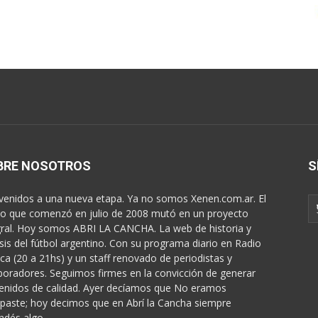
BRE NOSOTROS
S
venidos a una nueva etapa. Ya no somos Xenen.com.ar. El
o que comenzó en julio de 2008 mutó en un proyecto
gral. Hoy somos ABRI LA CANCHA. La web de historia y
isis del fútbol argentino. Con su programa diario en Radio
ica (20 a 21hs) y un staff renovado de periodistas y
boradores. Seguimos firmes en la convicción de generar
enidos de calidad. Ayer decíamos que No eramos
paste; hoy decimos que en Abrí la Cancha siempre
ndés algo...