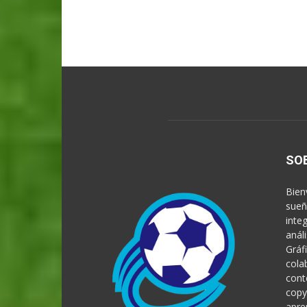
SO
Bien
sueñ
inte
anál
Gráf
cola
cont
copy
apre