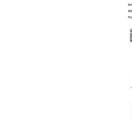
in
si
nu