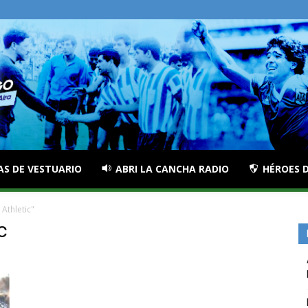
AS DE VESTUARIO
ABRI LA CANCHA RADIO
HÉROES D
Athletic"
c