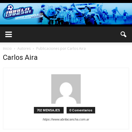
Inicio
Autores
Publicaciones por Carlos Aira
Carlos Aira
702 MENSAJES
0 Comentarios
https://www.abrilacancha.com.ar