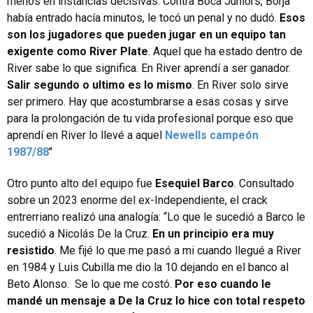
menos en instancias decisivas. Contra Boca Juniors, Borja
había entrado hacía minutos, le tocó un penal y no dudó.
Esos
son los jugadores que pueden jugar en un equipo tan
exigente como River Plate
. Aquel que ha estado dentro de
River sabe lo que significa. En River aprendí a ser ganador.
Salir segundo o ultimo es lo mismo
. En River solo sirve
ser primero. Hay que acostumbrarse a esas cosas y sirve
para la prolongación de tu vida profesional porque eso que
aprendí en River lo llevé a aquel
Newells campeón
1987/88
″
Otro punto alto del equipo fue
Esequiel Barco
. Consultado
sobre un 2023 enorme del ex-Independiente, el crack
entrerriano realizó una analogía: “Lo que le sucedió a Barco le
sucedió a Nicolás De la Cruz.
En un principio era muy
resistido
. Me fijé lo que me pasó a mi cuando llegué a River
en 1984 y Luis Cubilla me dio la 10 dejando en el banco al
Beto Alonso. Se lo que me costó.
Por eso cuando le
mandé un mensaje a De la Cruz lo hice con total respeto