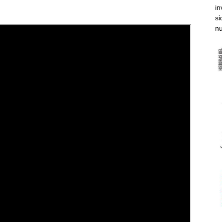
in
si
nu