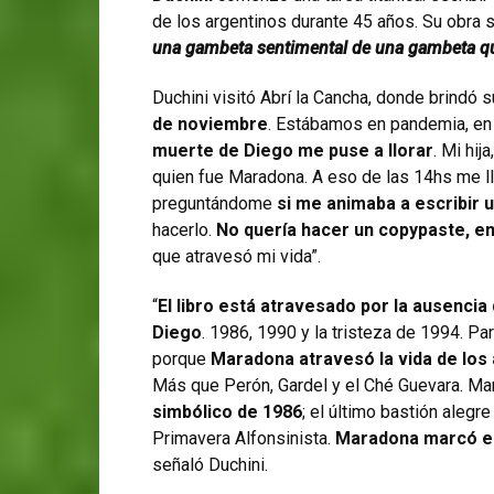
de los argentinos durante 45 años. Su obra s
una gambeta sentimental de una gambeta q
Duchini visitó Abrí la Cancha, donde brindó 
de noviembre
. Estábamos en pandemia, en 
muerte de Diego me puse a llorar
. Mi hij
quien fue Maradona. A eso de las 14hs me ll
preguntándome
si me animaba a escribir 
hacerlo.
No quería hacer un copypaste, e
que atravesó mi vida”.
“
El libro está atravesado por la ausenci
Diego
. 1986, 1990 y la tristeza de 1994. P
porque
Maradona atravesó la vida de los
Más que Perón, Gardel y el Ché Guevara. Ma
simbólico de 1986
; el último bastión aleg
Primavera Alfonsinista.
Maradona marcó es
señaló Duchini.