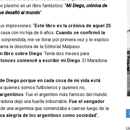
e plasmó en un libro fantástico: “
Mi Diego, crónica de
ue desafió al mundo
“.
sus impresiones: “
Este libro es la crónica de aquel 25
casa con mi hija de 6 años.
Cuando se confirmó la
a, sorprendida, me ve llorar por primera vez y le explico
ama la directora de la Editorial Malpaso
un libro sobre Diego
. Tenía dos meses para
ntonces comencé a escribir mi Diego
. El Maradona
a de Diego porque en cada cosa de mi vida está
ara quienes somos futboleros y quienes no,
 argentinos
. Fue el argentino más famoso del mundo.
radona dejó una huella imborrable.
Fue el vengador
re de una argentina que comenzaba a caerse luego de la
a alegría de los argentinos como sociedad
“,
Un