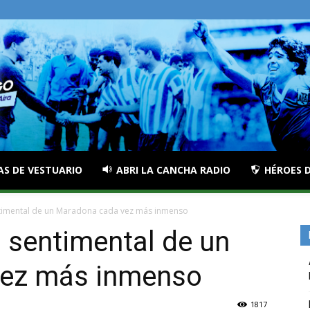
AS DE VESTUARIO
ABRI LA CANCHA RADIO
HÉROES D
ntimental de un Maradona cada vez más inmenso
a sentimental de un
vez más inmenso
1817