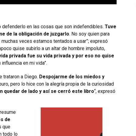
 defenderlo en las cosas que son indefendibles.
Tuve
me de la obligación de juzgarlo
. No soy quien para
e muchas veces estamos tentados a usar”; expresó
mpoco quise subirlo a un altar de hombre impoluto,
vida privada fue su vida privada y por eso no quise
 influencia en mi vida”.
e trataron a Diego.
Despojarme de los miedos y
ro, pero lo hice con la alegría propia de la curiosidad
 quedar de lado y así se cerró este libro
“, expresó
 resume
es de
s que
n todo lo