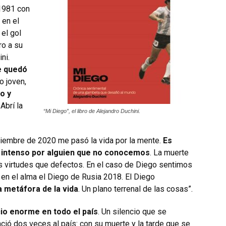
1981 con
 en el
 el gol
ro a su
ni.
 quedó
o joven,
o y
Abrí la
“Mi Diego”, el libro de Alejandro Duchini.
viembre de 2020 me pasó la vida por la mente.
Es
e intenso por alguien que no conocemos
. La muerte
más virtudes que defectos. En el caso de Diego sentimos
 en el alma el Diego de Rusia 2018. El Diego
 metáfora de la vida
. Un plano terrenal de las cosas”.
cio enorme en todo el país
. Un silencio que se
ció dos veces al país: con su muerte y la tarde que se