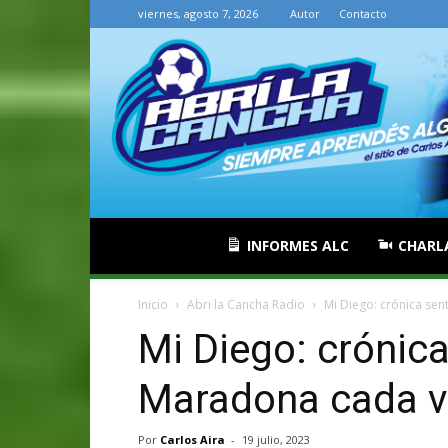
viernes, agosto 7, 2026
Autor
Contacto
INFORMES ALC
CHARL
Inicio
Abri la Cancha Radio
Mi Diego: crónica se
Mi Diego: crónic
Maradona cada 
Por
Carlos Aira
-
19 julio, 2023