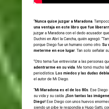
“
Nunca quise juzgar a Maradona
. Tampoco
una ventaja en este libro que fue liberar
juzgar a Maradona con el dedo acusador qu
Duchini en Abrí la Cancha, quién agregó: “Ta
porque Diego fue un humano como otro.
Su 
meterme en ese lugar
. Tan solo señalar su
“Otro tema fue entrevistar a las personas qu
adentrarme en su vida
. Me tomó mucho labu
periodística.
Los miedos y las dudas debían
el autor de Mi Diego.
“
Mi Maradona es el de los 80s
. Ese Diego
su vida y su caída.
¡Son tantas las imágen
Diego!
Ese Diego con unos huevos enorme
siendo un pibe le respondía a Hugo Gatti, co