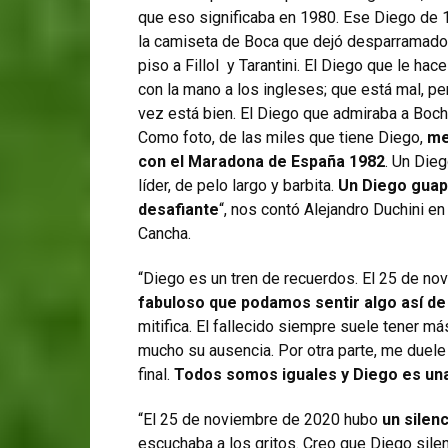
que eso significaba en 1980. Ese Diego de 
la camiseta de Boca que dejó desparramado
piso a Fillol y Tarantini. El Diego que le hace
con la mano a los ingleses; que está mal, pe
vez está bien. El Diego que admiraba a Bochi
Como foto, de las miles que tiene Diego,
me
con el Maradona de España 1982
. Un Dieg
líder, de pelo largo y barbita.
Un Diego guap
desafiante
“, nos contó Alejandro Duchini en 
Cancha.
“Diego es un tren de recuerdos. El 25 de no
fabuloso que podamos sentir algo así d
mitifica. El fallecido siempre suele tener 
mucho su ausencia. Por otra parte, me duele
final.
Todos somos iguales y Diego es una
“El 25 de noviembre de 2020 hubo
un silen
escuchaba a los gritos. Creo que Diego silen