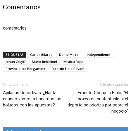
Comentarios
comentarios
ETIQUETAS
Carlos Bilardo
Dante Mírcoli
Independiente
Johan Cruyff
Mario Imbelloni
Mística Roja
Provincial de Pergamino
Ricardo Elbio Pavoni
Artículo anterior
Artículo siguiente
Apiladas Deportivas. ¿Hasta
Ernesto Cherquis Bialo: "El
cuando vamos a hacernos los
boxeo es sustentable si el
boludos con las apuestas?
deporte se prioriza por sobre el
negocio"