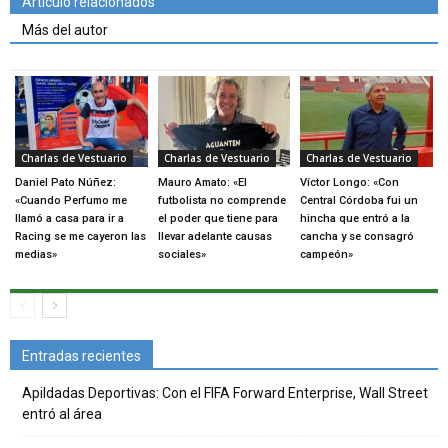
Artículo relacionados
Más del autor
Charlas de Vestuario
Charlas de Vestuario
Charlas de Vestuario
Daniel Pato Núñez:
Mauro Amato: «El
Víctor Longo: «Con
«Cuando Perfumo me
futbolista no comprende
Central Córdoba fui un
llamó a casa para ir a
el poder que tiene para
hincha que entró a la
Racing se me cayeron las
llevar adelante causas
cancha y se consagró
medias»
sociales»
campeón»
Entradas recientes
Apildadas Deportivas: Con el FIFA Forward Enterprise, Wall Street
entró al área