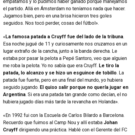
empatamos y lo pudimos haber ganado porque manejamos
el partido. Allá en Ámsterdam no teníamos nada que hacer.
Jugamos bien, pero en una brisa hicieron tres goles
seguidos. Nos tocó perder, cosas del fútbol».
«
La famosa patada a Cruyff fue del lado de la tribuna
.
Esa noche jugué de 11 y curiosamente nos cruzamos en un
lugar extraño de la cancha, junto a la banda derecha. Le
estaba por pasar la pelota a Pepé Santoro, veo que alguien
me roba la pelota. Yo no sabía que era Cruyff.
Le tiro la
patada, lo alcanzo y se hizo un esguince de tobillo
. La
patada fue fuerte, pero en una final del mundo, yo hubiera
seguido jugando.
El quiso salir porque no quería jugar en
Argentina
. Si era una patada tan grande como decían, el no
hubiera jugado días más tarde la revancha en Holanda».
«En 1992 fui con la Escuela de Carlos Bilardo a Barcelona.
Recuerdo que fuimos al Camp Nou y allí estaba
Johan
Cruyff
dirigiendo una práctica. Hablé con el Gerente del FC