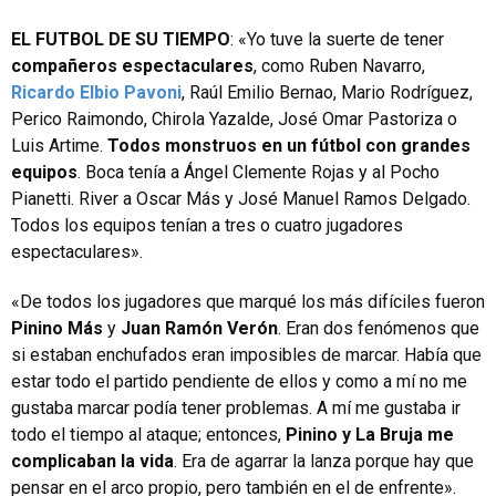
EL FUTBOL DE SU TIEMPO
: «Yo tuve la suerte de tener
compañeros espectaculares
, como Ruben Navarro,
Ricardo Elbio Pavoni
, Raúl Emilio Bernao, Mario Rodríguez,
Perico Raimondo, Chirola Yazalde, José Omar Pastoriza o
Luis Artime.
Todos monstruos en un fútbol con grandes
equipos
. Boca tenía a Ángel Clemente Rojas y al Pocho
Pianetti. River a Oscar Más y José Manuel Ramos Delgado.
Todos los equipos tenían a tres o cuatro jugadores
espectaculares».
«De todos los jugadores que marqué los más difíciles fueron
Pinino Más
y
Juan Ramón Verón
. Eran dos fenómenos que
si estaban enchufados eran imposibles de marcar. Había que
estar todo el partido pendiente de ellos y como a mí no me
gustaba marcar podía tener problemas. A mí me gustaba ir
todo el tiempo al ataque; entonces,
Pinino y La Bruja me
complicaban la vida
. Era de agarrar la lanza porque hay que
pensar en el arco propio, pero también en el de enfrente».