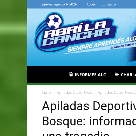
jueves, agosto 6, 2026
Autor
Contacto
INFORMES ALC
CHARL
Inicio
Apiladas Deportivas
Apiladas Deportivas.
Apiladas Deporti
Bosque: informa