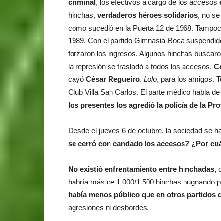
criminal
, los efectivos a cargo de los accesos
hinchas,
verdaderos héroes solidarios
, no s
como sucedió en la Puerta 12 de 1968. Tampoco f
1989. Con el partido Gimnasia-Boca suspendido 
forzaron los ingresos. Algunos hinchas buscar
la represión se trasladó a todos los accesos.
Co
cayó
César Regueiro
.
Lolo
, para los amigos. T
Club Villa San Carlos. El parte médico habla de 
los presentes los agredió la policía de la Pr
Desde el jueves 6 de octubre, la sociedad se h
se cerró con candado los accesos? ¿Por cuá
No existió enfrentamiento entre hinchadas,
habría más de 1.000/1.500 hinchas pugnando po
había menos público que en otros partidos 
agresiones ni desbordes.