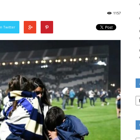
1157
n Twitter
Ar
Ca