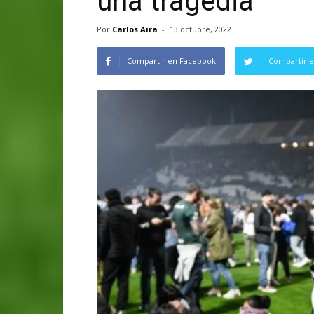
una tragedia
Por
Carlos Aira
-
13 octubre, 2022
Compartir en Facebook
Compartir e