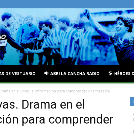
AS DE VESTUARIO
ABRI LA CANCHA RADIO
HÉROES D
 Drama en el Bosque: información para comprender una tragedia
vas. Drama en el
ción para comprender