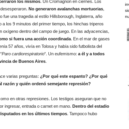
cerraron los mismos
. Un Cromagnon en ciernes. Los
in
e desesperaron.
No generaron avalanchas mortuorias
,
si
ue una tragedia al estilo Hillsborough, Inglaterra, año
nu
a los 9 minutos del primer tiempo, los hinchas triperos
on oxígeno dentro del campo de juego. En las adyacencias,
mo si fuera una acción coordinada
. En el mar de gases
enía 57 años, vivía en Tolosa y había sido futbolista del
“
Paro cardiorespiratorio
“. Un eufemismo:
a él y a todos
ovincia de Buenos Aires
.
ace varias preguntas:
¿Por qué este espanto? ¿Por qué
l razón y quién ordenó semejante represión?
como en otras represiones. Los testigos aseguran que no
r ingresar, entrada o carnet en mano.
Dentro del estadio
disputados en los últimos tiempos
. Tampoco hubo