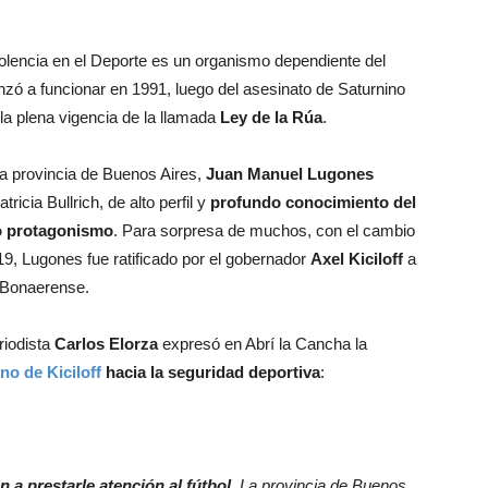
olencia en el Deporte es un organismo dependiente del
ó a funcionar en 1991, luego del asesinato de Saturnino
la plena vigencia de la llamada
Ley de la Rúa
.
la provincia de Buenos Aires,
Juan Manuel Lugones
tricia Bullrich, de alto perfil y
profundo conocimiento del
 protagonismo
. Para sorpresa de muchos, con el cambio
19, Lugones fue ratificado por el gobernador
Axel
Kiciloff
a
d Bonaerense.
riodista
Carlos Elorza
expresó en Abrí la Cancha la
no de Kiciloff
hacia la seguridad deportiva
:
 a prestarle atención al fútbol
. La provincia de Buenos