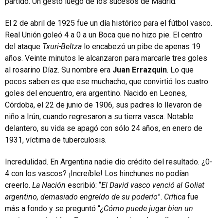
partido. Un gesto luego de los sucesos de Madrid.
El 2 de abril de 1925 fue un día histórico para el fútbol vasco.
Real Unión goleó 4 a 0 a un Boca que no hizo pie. El centro
del ataque
Txuri-Beltza
lo encabezó un pibe de apenas 19
años. Veinte minutos le alcanzaron para marcarle tres goles
al rosarino Díaz. Su nombre era
Juan Errazquin
. Lo que
pocos saben es que ese muchacho, que convirtió los cuatro
goles del encuentro, era argentino. Nacido en Leones,
Córdoba, el 22 de junio de 1906, sus padres lo llevaron de
niño a Irún, cuando regresaron a su tierra vasca. Notable
delantero, su vida se apagó con sólo 24 años, en enero de
1931, víctima de tuberculosis.
Incredulidad. En Argentina nadie dio crédito del resultado. ¿0-
4 con los vascos? ¡Increíble! Los hinchunes no podían
creerlo.
La Nación
escribió: “
El David vasco venció al Goliat
argentino, demasiado engreído de su poderío
”.
Crítica
fue
más a fondo y se preguntó “
¿Cómo puede jugar bien un