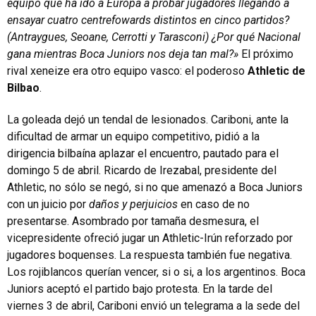
equipo que ha ido a Europa a probar jugadores llegando a
ensayar cuatro centrefowards distintos en cinco partidos?
(Antraygues, Seoane, Cerrotti y Tarasconi) ¿Por qué Nacional
gana mientras Boca Juniors nos deja tan mal?»
El próximo
rival xeneize era otro equipo vasco: el poderoso
Athletic de
Bilbao
.
La goleada dejó un tendal de lesionados. Cariboni, ante la
dificultad de armar un equipo competitivo, pidió a la
dirigencia bilbaína aplazar el encuentro, pautado para el
domingo 5 de abril. Ricardo de Irezabal, presidente del
Athletic, no sólo se negó, si no que amenazó a Boca Juniors
con un juicio por
daños y perjuicios
en caso de no
presentarse. Asombrado por tamaña desmesura, el
vicepresidente ofreció jugar un Athletic-Irún reforzado por
jugadores boquenses. La respuesta también fue negativa.
Los rojiblancos querían vencer, si o si, a los argentinos. Boca
Juniors aceptó el partido bajo protesta. En la tarde del
viernes 3 de abril, Cariboni envió un telegrama a la sede del