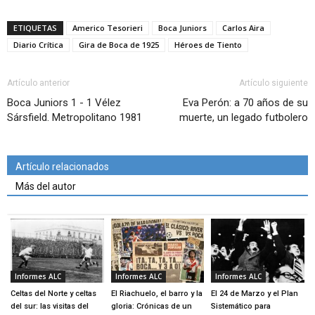
ETIQUETAS
Americo Tesorieri
Boca Juniors
Carlos Aira
Diario Crítica
Gira de Boca de 1925
Héroes de Tiento
Artículo anterior
Artículo siguiente
Boca Juniors 1 - 1 Vélez
Eva Perón: a 70 años de su
Sársfield. Metropolitano 1981
muerte, un legado futbolero
Artículo relacionados
Más del autor
Informes ALC
Informes ALC
Informes ALC
Celtas del Norte y celtas
El Riachuelo, el barro y la
El 24 de Marzo y el Plan
del sur: las visitas del
gloria: Crónicas de un
Sistemático para