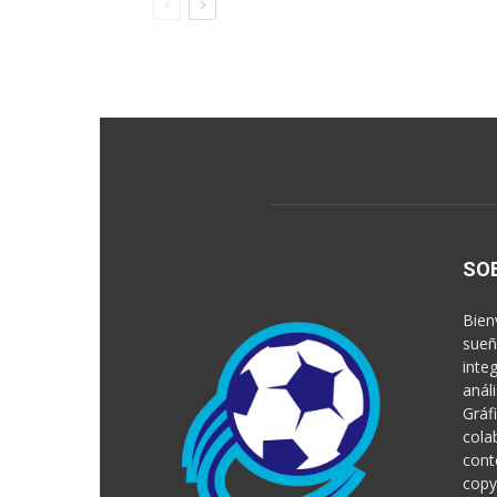
SO
Bien
sueñ
inte
anál
Gráf
cola
cont
copy