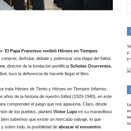
Ya
ir.
El Papa Francisco recibió Héroes en Tiempos
y 
conocer, disfrutar, debatir y polemizar una etapa del fútbol
y 
yro
, director de la fundación pontificia
Scholas Ocurrentes
,
ol, tuvo la deferencia de hacerle llegar el libro.
se trata
Héroes de Tiento
y
Héroes en Tiempos Infames
.
te años de la historia de nuestro fútbol (1920-1940), en este
ara comprender el juego que nos apasiona. Claro, desde
Un
in
nión de los pueblos, planteó
Víctor Lupo
en su maravilloso
si
i bien sabemos que existe un mercado salvaje, lo que
nu
 y sobre todo, la posibilidad de
abrazar el encuentro
.