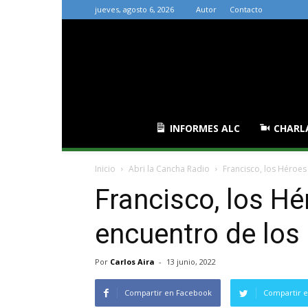
jueves, agosto 6, 2026
Autor
Contacto
INFORMES ALC
CHARL
Inicio
Abri la Cancha Radio
Francisco, los Héroes
Francisco, los Hé
encuentro de los
Por
Carlos Aira
-
13 junio, 2022
Compartir en Facebook
Compartir e