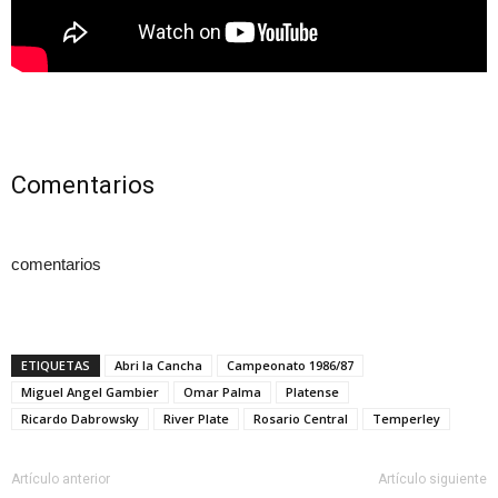
Comentarios
comentarios
ETIQUETAS
Abri la Cancha
Campeonato 1986/87
Miguel Angel Gambier
Omar Palma
Platense
Ricardo Dabrowsky
River Plate
Rosario Central
Temperley
Artículo anterior
Artículo siguiente