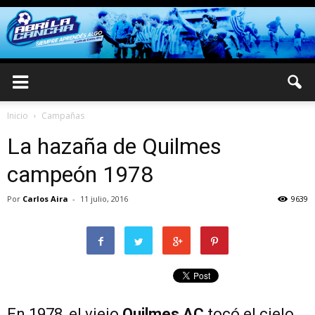
Inicio
Campañas
La hazaña de Quilmes
campeón 1978
Por
Carlos Aira
-
11 julio, 2016
9639
En 1978, el viejo
Quilmes AC
tocó el cielo