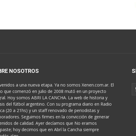
BRE NOSOTROS
S
venidos a una nueva etapa. Ya no somos Xenen.com.ar. El
o que comenzó en julio de 2008 mutó en un proyecto
gral. Hoy somos ABRI LA CANCHA. La web de historia y
isis del fútbol argentino. Con su programa diario en Radio
ica (20 a 21hs) y un staff renovado de periodistas y
boradores. Seguimos firmes en la convicción de generar
enidos de calidad. Ayer decíamos que No eramos
paste; hoy decimos que en Abrí la Cancha siempre
ndés algo...