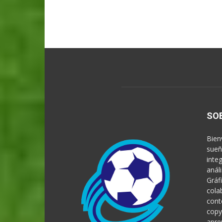
SO
Bien
sueñ
inte
anál
Gráf
cola
cont
copy
apre