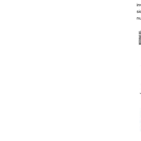
in
si
nu