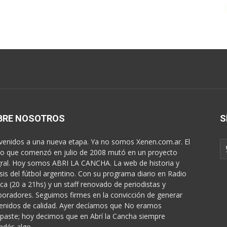
BRE NOSOTROS
S
venidos a una nueva etapa. Ya no somos Xenen.com.ar. El
o que comenzó en julio de 2008 mutó en un proyecto
gral. Hoy somos ABRI LA CANCHA. La web de historia y
isis del fútbol argentino. Con su programa diario en Radio
ica (20 a 21hs) y un staff renovado de periodistas y
boradores. Seguimos firmes en la convicción de generar
enidos de calidad. Ayer decíamos que No eramos
paste; hoy decimos que en Abrí la Cancha siempre
ndés algo...