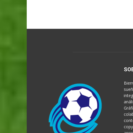
SO
Bien
sueñ
inte
anál
Gráf
cola
cont
copy
apre