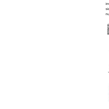
in
si
nu