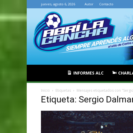
jueves, agosto 6, 2026
Autor
Contacto
INFORMES ALC
CHARL
Inicio
Etiquetas
Mensajes etiquetados con "Sergi
Etiqueta: Sergio Dalma