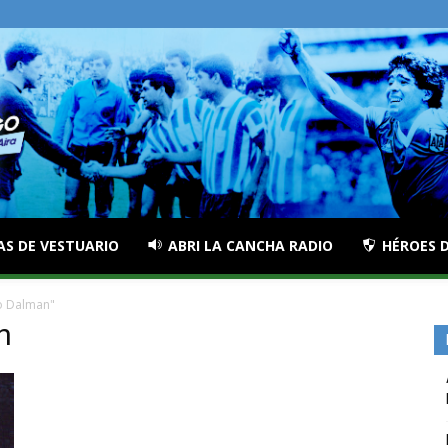
AS DE VESTUARIO
ABRI LA CANCHA RADIO
HÉROES D
o Dalman"
n