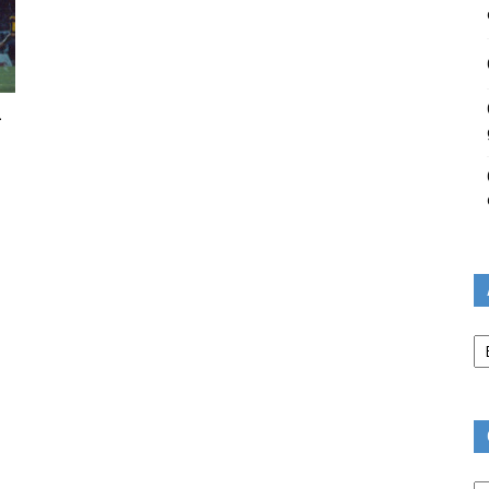
–
Ar
Ca