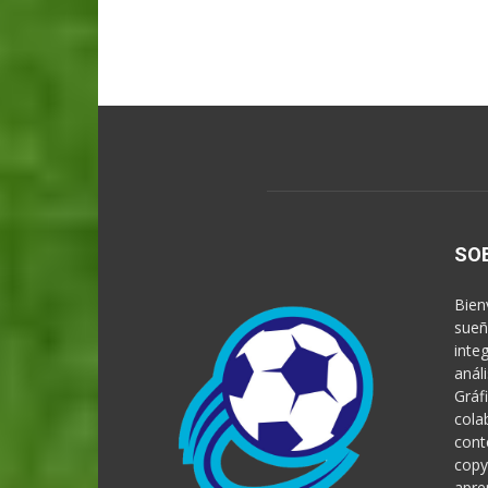
SO
Bien
sueñ
inte
anál
Gráf
cola
cont
copy
apre