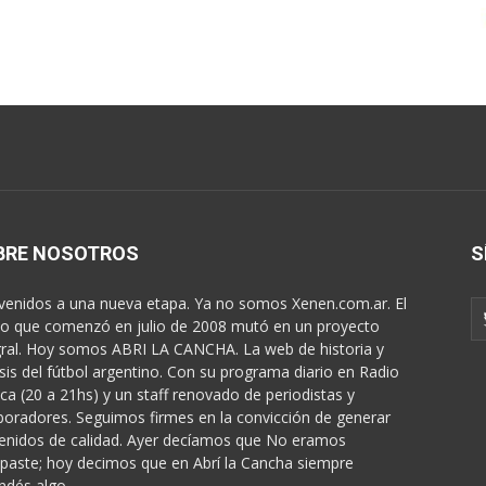
BRE NOSOTROS
S
venidos a una nueva etapa. Ya no somos Xenen.com.ar. El
o que comenzó en julio de 2008 mutó en un proyecto
gral. Hoy somos ABRI LA CANCHA. La web de historia y
isis del fútbol argentino. Con su programa diario en Radio
ica (20 a 21hs) y un staff renovado de periodistas y
boradores. Seguimos firmes en la convicción de generar
enidos de calidad. Ayer decíamos que No eramos
paste; hoy decimos que en Abrí la Cancha siempre
ndés algo...