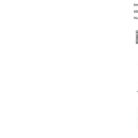
in
si
nu