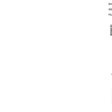
in
si
nu