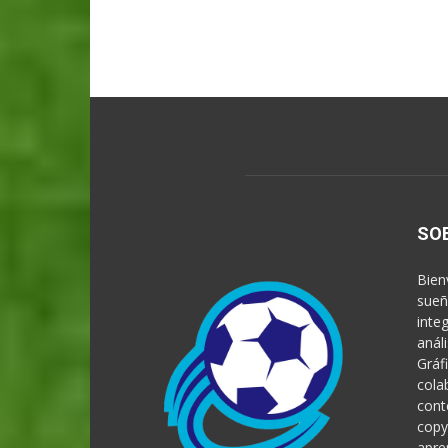
SO
Bien
sueñ
inte
anál
Gráf
cola
cont
copy
apre