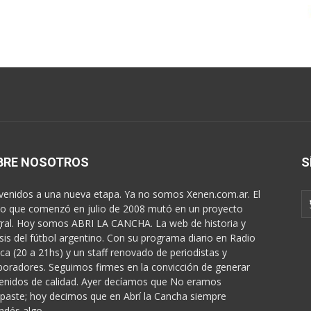
BRE NOSOTROS
S
venidos a una nueva etapa. Ya no somos Xenen.com.ar. El
o que comenzó en julio de 2008 mutó en un proyecto
gral. Hoy somos ABRI LA CANCHA. La web de historia y
isis del fútbol argentino. Con su programa diario en Radio
ica (20 a 21hs) y un staff renovado de periodistas y
boradores. Seguimos firmes en la convicción de generar
enidos de calidad. Ayer decíamos que No eramos
paste; hoy decimos que en Abrí la Cancha siempre
ndés algo...