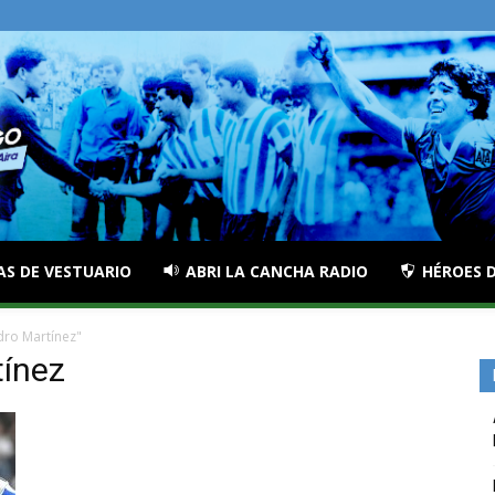
AS DE VESTUARIO
ABRI LA CANCHA RADIO
HÉROES D
dro Martínez"
tínez