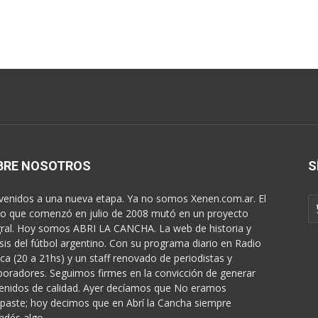
BRE NOSOTROS
S
venidos a una nueva etapa. Ya no somos Xenen.com.ar. El
o que comenzó en julio de 2008 mutó en un proyecto
gral. Hoy somos ABRI LA CANCHA. La web de historia y
isis del fútbol argentino. Con su programa diario en Radio
ica (20 a 21hs) y un staff renovado de periodistas y
boradores. Seguimos firmes en la convicción de generar
enidos de calidad. Ayer decíamos que No eramos
paste; hoy decimos que en Abrí la Cancha siempre
ndés algo...