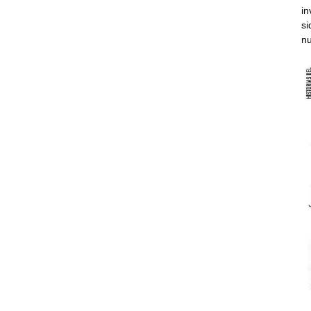
in
si
nu