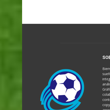
SO
Bien
sueñ
inte
anál
Gráf
cola
cont
copy
apre