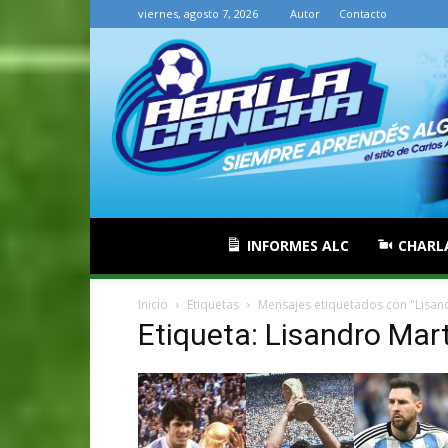
viernes, agosto 7, 2026
Autor
Contacto
INFORMES ALC
CHARL
Inicio
Etiquetas
Mensajes etiquetados con "Lisan
Etiqueta: Lisandro Mar