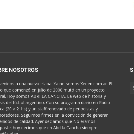
BRE NOSOTROS
S
venidos a una nueva etapa. Ya no somos Xenen.com.ar. El
o que comenzó en julio de 2008 mutó en un proyecto
gral. Hoy somos ABRI LA CANCHA. La web de historia y
isis del fútbol argentino. Con su programa diario en Radio
ica (20 a 21hs) y un staff renovado de periodistas y
boradores. Seguimos firmes en la convicción de generar
enidos de calidad. Ayer decíamos que No eramos
paste; hoy decimos que en Abrí la Cancha siempre
ndés algo...