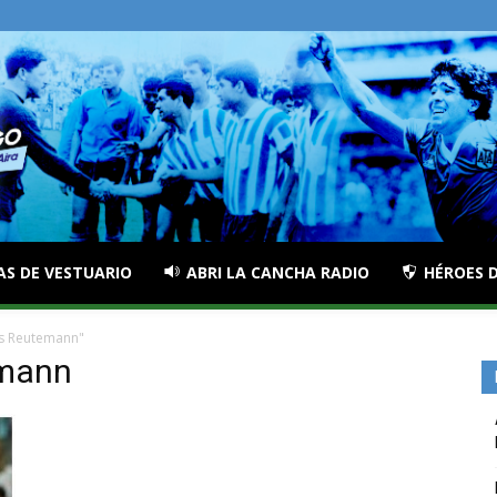
AS DE VESTUARIO
ABRI LA CANCHA RADIO
HÉROES D
os Reutemann"
emann