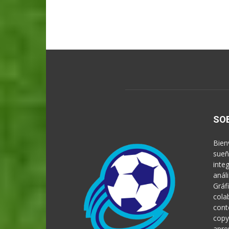
SO
Bien
sueñ
inte
anál
Gráf
cola
cont
copy
apre