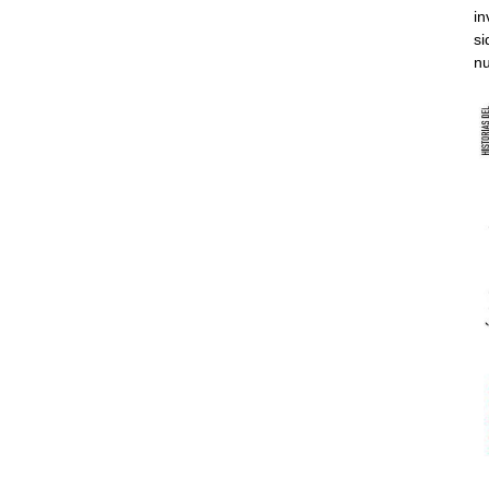
in
si
nu