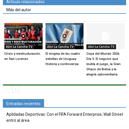
Artículo relacionados
Más del autor
Abri La Cancha TV
Abri La Cancha TV
Abri La Cancha TV
Crisis y reestructuración
El enigma de las cuatro
Copa del Mundo 2026.
en San Lorenzo
estrellas de Uruguay:
Día 5: El negocio que
Historia y controversia
mutila el juego, la Gran
Ohaco de Bielsa y la
alegría caboverdiana
Entradas recientes
Apildadas Deportivas: Con el FIFA Forward Enterprise, Wall Street
entró al área