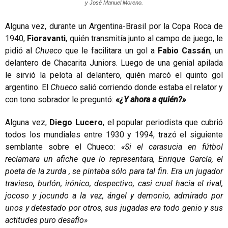
y José Manuel Moreno.
Alguna vez, durante un Argentina-Brasil por la Copa Roca de
1940,
Fioravanti
, quién transmitía junto al campo de juego, le
pidió al
Chueco
que le facilitara un gol a
Fabio Cassán
, un
delantero de Chacarita Juniors. Luego de una genial apilada
le sirvió la pelota al delantero, quién marcó el quinto gol
argentino. El
Chueco
salió corriendo donde estaba el relator y
con tono sobrador le preguntó:
«¿Y ahora a quién?»
.
Alguna vez,
Diego Lucero
, el popular periodista que cubrió
todos los mundiales entre 1930 y 1994, trazó el siguiente
semblante sobre el Chueco:
«Si el carasucia en fútbol
reclamara un afiche que lo representara, Enrique García, el
poeta de la zurda , se pintaba sólo para tal fin. Era un jugador
travieso, burlón, irónico, despectivo, casi cruel hacia el rival,
jocoso y jocundo a la vez, ángel y demonio, admirado por
unos y detestado por otros, sus jugadas era todo genio y sus
actitudes puro desafío»