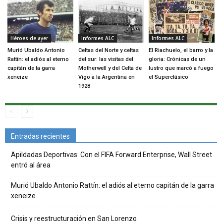
Héroes de ayer
Informes ALC
Informes ALC
Murió Ubaldo Antonio
Celtas del Norte y celtas
El Riachuelo, el barro y la
Rattín: el adiós al eterno
del sur: las visitas del
gloria: Crónicas de un
capitán de la garra
Motherwell y del Celta de
lustro que marcó a fuego
xeneize
Vigo a la Argentina en
el Superclásico
1928
Entradas recientes
Apildadas Deportivas: Con el FIFA Forward Enterprise, Wall Street
entró al área
Murió Ubaldo Antonio Rattín: el adiós al eterno capitán de la garra
xeneize
Crisis y reestructuración en San Lorenzo