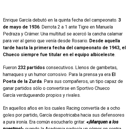
Enrique García debutó en la quinta fecha del campeonato.
3
de mayo de 1936
. Derrota 2 a 1 ante Tigre en Manuela
Pedraza y Crámer. Una multitud se acercó la cancha calamar
para ver al genio que venía desde Rosario.
Desde aquella
tarde hasta la primera fecha del campeonato de 1943, el
Chueco siempre fue titular en el equipo albiceleste
.
Fueron
232 partidos
consecutivos. Llenos de gambetas,
hamaques y un humor corrosivo. Para la prensa ya era
El
Poeta de la Zurda
. Para sus compañeros, un tipo capaz de
ganar partidos sólo o convertirse en Sportivo Chueco
García verdugueando propios y rivales.
En aquellos años en los cuales Racing convertía de a ocho
goles por partido, García despotricaba hacia sus defensores
a pura ironía. Era común escucharlo gritar:
«¡Marquen a los
nuestros!»
cuando la Academia padecía un córner en contra.