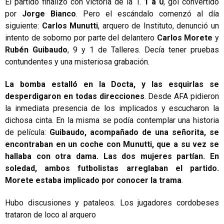
El partido finalizó con victoria de la T.
1 a 0
, gol convertido
por
Jorge Bianco
. Pero el escándalo comenzó al día
siguiente:
Carlos Munutti
, arquero de Instituto, denunció un
intento de soborno por parte del delantero
Carlos Morete
y
Rubén Guibaudo
, 9 y 1 de Talleres. Decía tener pruebas
contundentes y una misteriosa grabación.
La bomba estalló en la Docta, y las esquirlas se
desperdigaron en todas direcciones
. Desde AFA pidieron
la inmediata presencia de los implicados y escucharon la
dichosa cinta. En la misma se podía contemplar una historia
de película:
Guibaudo, acompañado de una señorita, se
encontraban en un coche con Munutti, que a su vez se
hallaba con otra dama. Las dos mujeres partían. En
soledad, ambos futbolistas arreglaban el partido.
Morete estaba implicado por conocer la trama
.
Hubo discusiones y pataleos. Los jugadores cordobeses
trataron de loco al arquero