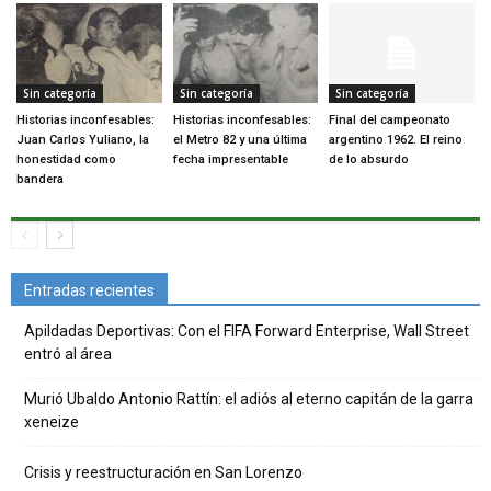
Sin categoría
Sin categoría
Sin categoría
Historias inconfesables:
Historias inconfesables:
Final del campeonato
Juan Carlos Yuliano, la
el Metro 82 y una última
argentino 1962. El reino
honestidad como
fecha impresentable
de lo absurdo
bandera
Entradas recientes
Apildadas Deportivas: Con el FIFA Forward Enterprise, Wall Street
entró al área
Murió Ubaldo Antonio Rattín: el adiós al eterno capitán de la garra
xeneize
Crisis y reestructuración en San Lorenzo