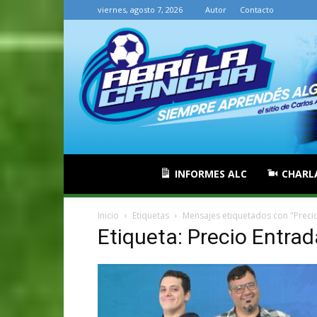
viernes, agosto 7, 2026
Autor
Contacto
INFORMES ALC
CHARL
Inicio
Etiquetas
Mensajes etiquetados con "Preci
Etiqueta: Precio Entra