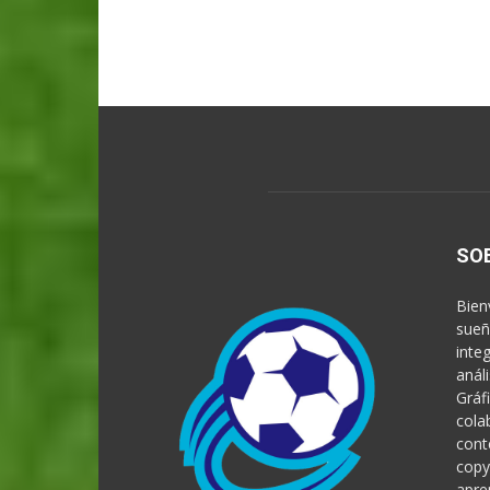
SO
Bien
sueñ
inte
anál
Gráf
cola
cont
copy
apre