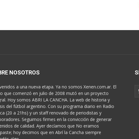
BRE NOSOTROS
S
venidos a una nueva etapa. Ya no somos Xenen.com.ar. El
o que comenzó en julio de 2008 mutó en un proyecto
gral. Hoy somos ABRI LA CANCHA. La web de historia y
isis del fútbol argentino. Con su programa diario en Radio
ica (20 a 21hs) y un staff renovado de periodistas y
boradores. Seguimos firmes en la convicción de generar
enidos de calidad. Ayer decíamos que No eramos
paste; hoy decimos que en Abrí la Cancha siempre
ndés algo...