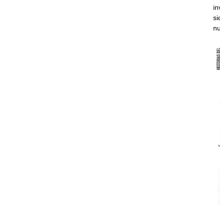
in
si
nu