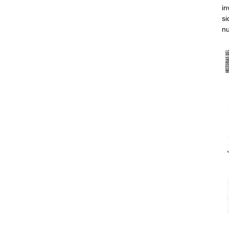
in
si
nu