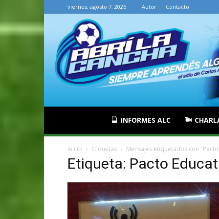
viernes, agosto 7, 2026
Autor
Contacto
INFORMES ALC
CHARL
Inicio
Etiquetas
Mensajes etiquetados con "Pacto
Etiqueta: Pacto Educat