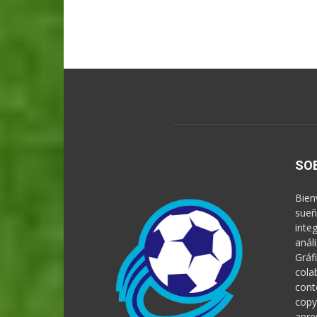
SO
Bien
sueñ
inte
anál
Gráf
cola
cont
copy
apre