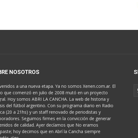
BRE NOSOTROS
S
venidos a una nueva etapa. Ya no somos Xenen.com.ar. El
o que comenzó en julio de 2008 mutó en un proyecto
gral. Hoy somos ABRI LA CANCHA. La web de historia y
isis del fútbol argentino. Con su programa diario en Radio
ica (20 a 21hs) y un staff renovado de periodistas y
boradores. Seguimos firmes en la convicción de generar
enidos de calidad. Ayer decíamos que No eramos
paste; hoy decimos que en Abrí la Cancha siempre
ndés algo...