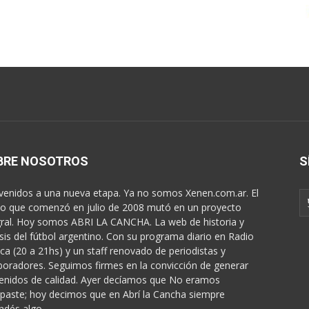
BRE NOSOTROS
S
venidos a una nueva etapa. Ya no somos Xenen.com.ar. El
o que comenzó en julio de 2008 mutó en un proyecto
gral. Hoy somos ABRI LA CANCHA. La web de historia y
isis del fútbol argentino. Con su programa diario en Radio
ica (20 a 21hs) y un staff renovado de periodistas y
boradores. Seguimos firmes en la convicción de generar
enidos de calidad. Ayer decíamos que No eramos
paste; hoy decimos que en Abrí la Cancha siempre
ndés algo...