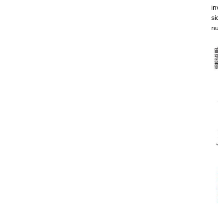
in
si
nu