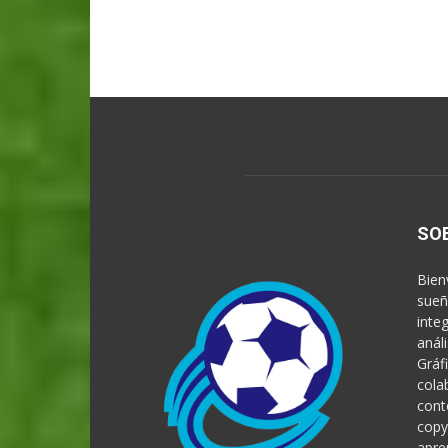
SO
Bien
sueñ
inte
anál
Gráf
cola
cont
copy
apre