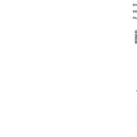
in
si
nu