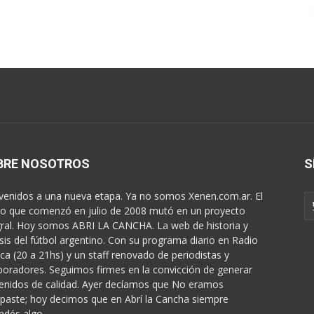
BRE NOSOTROS
S
venidos a una nueva etapa. Ya no somos Xenen.com.ar. El
o que comenzó en julio de 2008 mutó en un proyecto
gral. Hoy somos ABRI LA CANCHA. La web de historia y
isis del fútbol argentino. Con su programa diario en Radio
ica (20 a 21hs) y un staff renovado de periodistas y
boradores. Seguimos firmes en la convicción de generar
enidos de calidad. Ayer decíamos que No eramos
paste; hoy decimos que en Abrí la Cancha siempre
ndés algo...