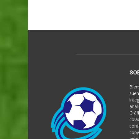
SO
Bien
sueñ
inte
anál
Gráf
cola
cont
copy
apre