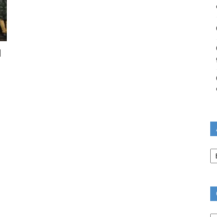
l
Ar
Ca