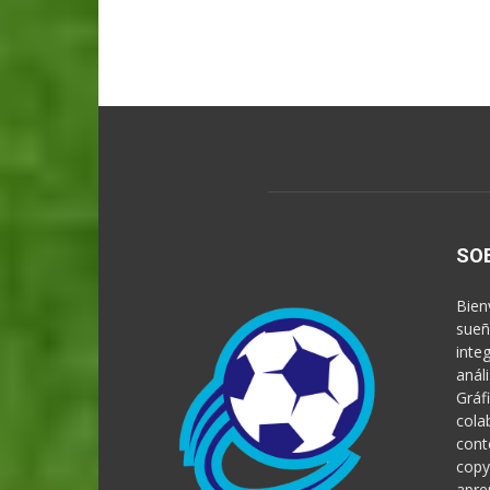
SO
Bien
sueñ
inte
anál
Gráf
cola
cont
copy
apre