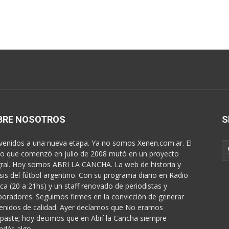
BRE NOSOTROS
S
venidos a una nueva etapa. Ya no somos Xenen.com.ar. El
o que comenzó en julio de 2008 mutó en un proyecto
gral. Hoy somos ABRI LA CANCHA. La web de historia y
isis del fútbol argentino. Con su programa diario en Radio
ica (20 a 21hs) y un staff renovado de periodistas y
boradores. Seguimos firmes en la convicción de generar
enidos de calidad. Ayer decíamos que No eramos
paste; hoy decimos que en Abrí la Cancha siempre
ndés algo...