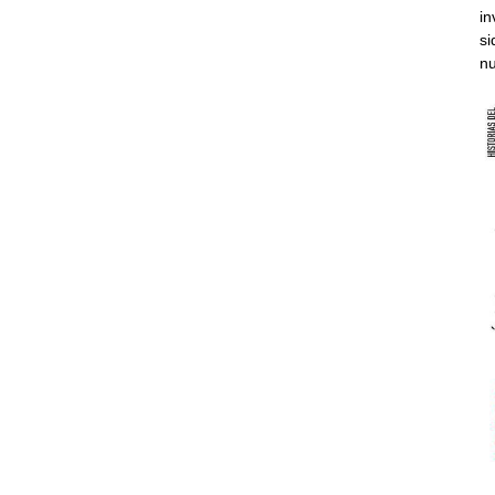
in
si
nu