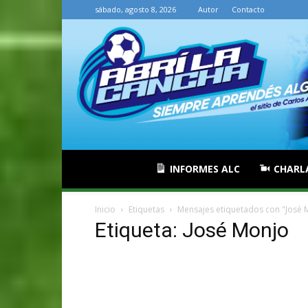
sábado, agosto 8, 2026
Autor
Contacto
INFORMES ALC
CHARL
Inicio
Etiquetas
Mensajes etiquetados con "José 
Etiqueta: José Monjo