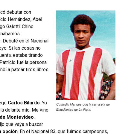
ocó debutar con
ricio Hernández, Abel
go Galetti, Chino
pinábamos,
 Debuté en el Nacional
oyo. Si las cosas no
cuenta, estaba tirando
 Patricio fue la persona
endí a patear tiros libres
legó
Carlos Bilardo
. Yo
Custodio Mendes con la camiseta de
la delante mío. Me vino
Estudiantes de La Plata.
 de Montevideo
.
jo que vaya a buscar
n opción
. En el Nacional 83, que fuimos campeones,