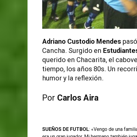
Adriano Custodio Mendes
pasó 
Cancha. Surgido en
Estudiante
querido en Chacarita, el cabov
tiempo, los años 80s. Un recorr
humor y la reflexión.
Por
Carlos Aira
SUEÑOS DE FUTBOL
: «Vengo de una famili
era un gran jugador. Mi hermano también juga