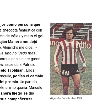
ejor como persona que
 anécdota fantástica con
cha de Vélez y meto el gol
uján Manera me dejó
 Alejandro me dice: `-
ue sino no juego más
´.
orque nos hiciste ganar
os, sacando a Patricio
celo Trobbian
i. Ellos
anquilo,
pedían el cambio
del premio
. Un partido
 Manera no quería. Marcelo
anera luego se dio
e sus compañeros»
.
Alejandro Sabella. Año 1982.