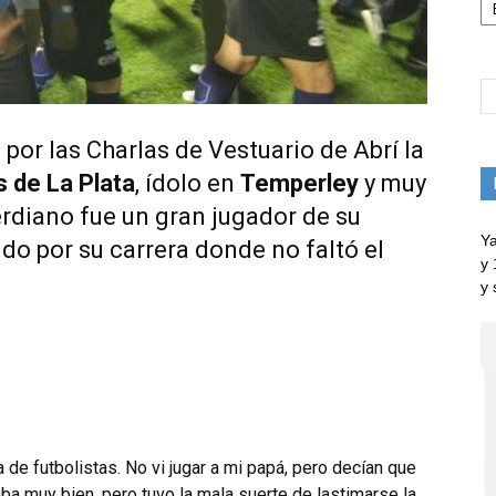
por las Charlas de Vestuario de Abrí la
s de La Plata
, ídolo en
Temperley
y muy
erdiano fue un gran jugador de su
Ya
ido por su carrera donde no faltó el
y 
y 
a de futbolistas. No vi jugar a mi papá, pero decían que
ba muy bien, pero tuvo la mala suerte de lastimarse la