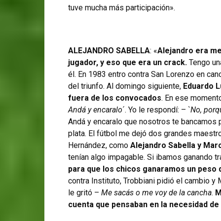
tuve mucha más participación».
ALEJANDRO SABELLA
: «
Alejandro era m
jugador, y eso que era un crack.
Tengo una
él. En 1983 entro contra San Lorenzo en can
del triunfo. Al domingo siguiente,
Eduardo L
fuera de los convocados
. En ese momento,
Andá y encaralo
´. Yo le respondí: – `
No, porq
Andá y encaralo que nosotros te bancamos p
plata. El fútbol me dejó dos grandes maestr
Hernández, como
Alejandro Sabella y Mar
tenían algo impagable. Si ibamos ganando tr
para que los chicos ganaramos un peso 
contra Instituto, Trobbiani pidió el cambio y
le gritó –
Me sacás o me voy de la cancha
.
M
cuenta que pensaban en la necesidad d