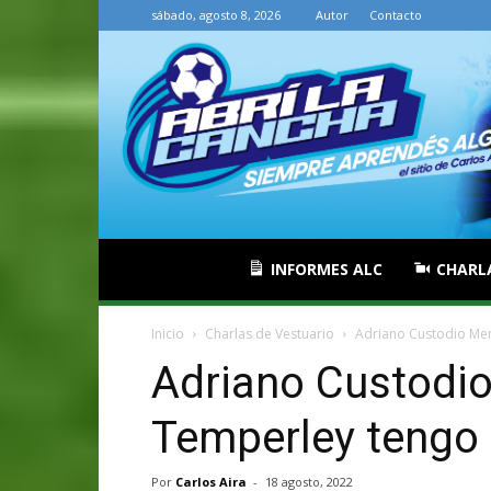
sábado, agosto 8, 2026
Autor
Contacto
INFORMES ALC
CHARL
Inicio
Charlas de Vestuario
Adriano Custodio Me
Adriano Custodi
Temperley tengo
Por
Carlos Aira
-
18 agosto, 2022