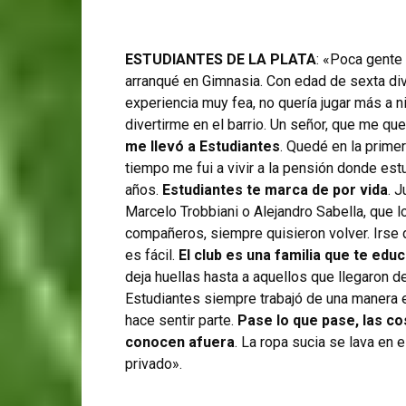
ESTUDIANTES DE LA PLATA
: «Poca gente 
arranqué en Gimnasia. Con edad de sexta div
experiencia muy fea, no quería jugar más a n
divertirme en el barrio. Un señor, que me qu
me llevó a Estudiantes
. Quedé en la prime
tiempo me fui a vivir a la pensión donde est
años.
Estudiantes te marca de por vida
. 
Marcelo Trobbiani o Alejandro Sabella, que 
compañeros, siempre quisieron volver. Irse 
es fácil.
El club es una familia que te edu
deja huellas hasta a aquellos que llegaron de
Estudiantes siempre trabajó de una manera es
hace sentir parte.
Pase lo que pase, las c
conocen afuera
. La ropa sucia se lava en e
privado».