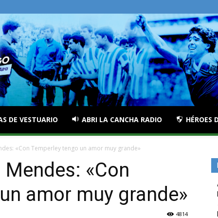
AS DE VESTUARIO
ABRI LA CANCHA RADIO
HÉROES D
ndes: «Con Temperley tengo un amor muy grande»
o Mendes: «Con
 un amor muy grande»
4814