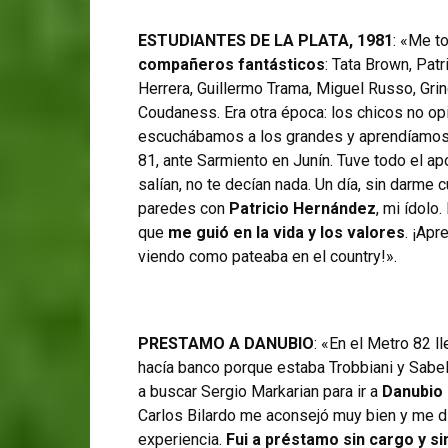
ESTUDIANTES DE LA PLATA, 1981
: «Me t
compañeros fantásticos
: Tata Brown, Pat
Herrera, Guillermo Trama, Miguel Russo, Grin
Coudaness. Era otra época: los chicos no o
escuchábamos a los grandes y aprendíamos.
81, ante Sarmiento en Junín. Tuve todo el ap
salían, no te decían nada. Un día, sin darme 
paredes con
Patricio Hernández
, mi ídolo.
que
me guió en la vida y los valores
. ¡Apr
viendo como pateaba en el country!».
PRESTAMO A DANUBIO
: «En el Metro 82 l
hacía banco porque estaba Trobbiani y Sabel
a buscar Sergio Markarian para ir a
Danubio
Carlos Bilardo me aconsejó muy bien y me di
experiencia.
Fui a préstamo sin cargo y si