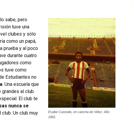
lo sabe, pero
isión tuve una
ivel clubes y sólo
ería como un papá,
ra prueba y al poco
uve durante cuatro
Jugadores como
los tuve como
de Estudiantes no
ca
. Una escuela que
 grandes al club.
pecial. El club te
osas nunca se
l club. Un club muy
El pibe Custodio, en cancha de Vélez. Año
1981.