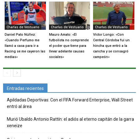
Charlas de Vestuario
Charlas de Vestuario
Charlas de Vestuario
Daniel Pato Núñez:
Mauro Amato: «El
Víctor Longo: «Con
«Cuando Perfumo me
futbolista no comprende
Central Córdoba fui un
llamó a casa para ir a
el poder que tiene para
hincha que entró a la
Racing se me cayeron las
llevar adelante causas
cancha y se consagró
medias»
sociales»
campeón»
Entradas recientes
Apildadas Deportivas: Con el FIFA Forward Enterprise, Wall Street
entró al área
Murió Ubaldo Antonio Rattín: el adiós al eterno capitán de la garra
xeneize