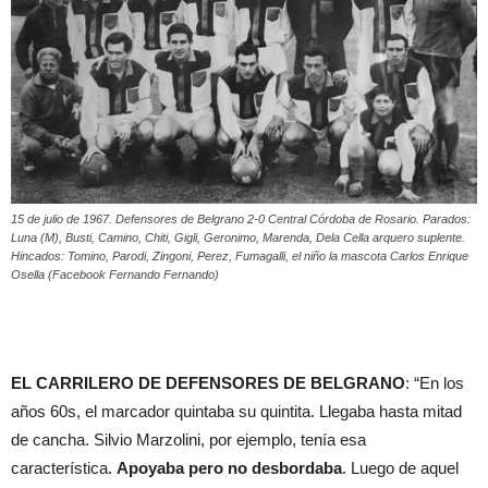
15 de julio de 1967. Defensores de Belgrano 2-0 Central Córdoba de Rosario. Parados:
Luna (M), Busti, Camino, Chiti, Gigli, Geronimo, Marenda, Dela Cella arquero suplente.
Hincados: Tomino, Parodi, Zingoni, Perez, Fumagalli, el niño la mascota Carlos Enrique
Osella (Facebook Fernando Fernando)
EL CARRILERO DE DEFENSORES DE BELGRANO
: “En los
años 60s, el marcador quintaba su quintita. Llegaba hasta mitad
de cancha. Silvio Marzolini, por ejemplo, tenía esa
característica.
Apoyaba pero no desbordaba
. Luego de aquel