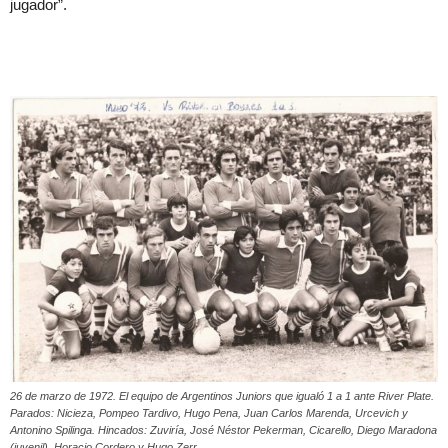
jugador”.
26 de marzo de 1972. El equipo de Argentinos Juniors que igualó 1 a 1 ante River Plate.
Parados: Nicieza, Pompeo Tardivo, Hugo Pena, Juan Carlos Marenda, Urcevich y
Antonino Spilinga. Hincados: Zuviría, José Néstor Pekerman, Cicarello, Diego Maradona
(juvenil), Horacio Cordero y Hugo Zerr.