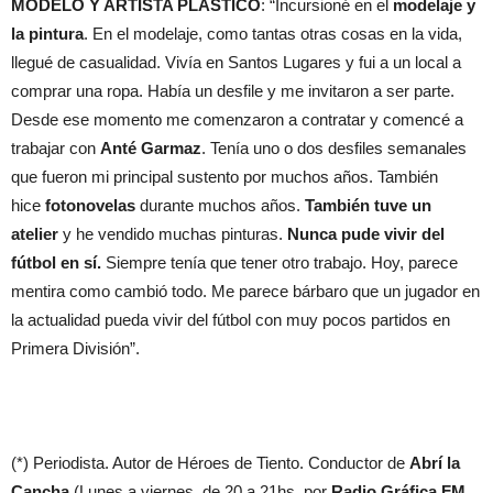
MODELO Y ARTISTA PLASTICO
: “Incursioné en el
modelaje y
la pintura
. En el modelaje, como tantas otras cosas en la vida,
llegué de casualidad. Vivía en Santos Lugares y fui a un local a
comprar una ropa. Había un desfile y me invitaron a ser parte.
Desde ese momento me comenzaron a contratar y comencé a
trabajar con
Anté Garmaz
. Tenía uno o dos desfiles semanales
que fueron mi principal sustento por muchos años. También
hice
fotonovelas
durante muchos años.
También tuve un
atelier
y he vendido muchas pinturas.
Nunca pude vivir del
fútbol en sí.
Siempre tenía que tener otro trabajo. Hoy, parece
mentira como cambió todo. Me parece bárbaro que un jugador en
la actualidad pueda vivir del fútbol con muy pocos partidos en
Primera División”.
(*) Periodista. Autor de Héroes de Tiento. Conductor de
Abrí la
Cancha
(Lunes a viernes, de 20 a 21hs, por
Radio Gráfica FM