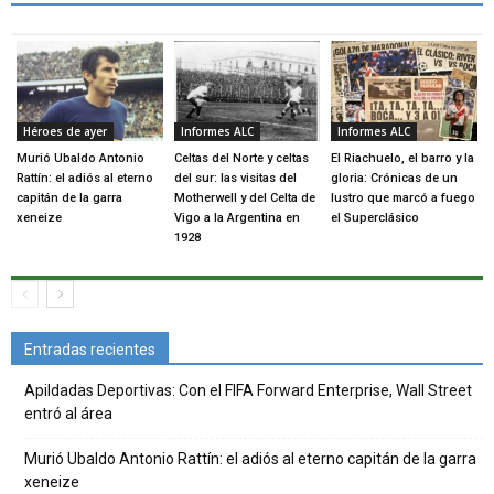
Héroes de ayer
Informes ALC
Informes ALC
Murió Ubaldo Antonio
Celtas del Norte y celtas
El Riachuelo, el barro y la
Rattín: el adiós al eterno
del sur: las visitas del
gloria: Crónicas de un
capitán de la garra
Motherwell y del Celta de
lustro que marcó a fuego
xeneize
Vigo a la Argentina en
el Superclásico
1928
Entradas recientes
Apildadas Deportivas: Con el FIFA Forward Enterprise, Wall Street
entró al área
Murió Ubaldo Antonio Rattín: el adiós al eterno capitán de la garra
xeneize