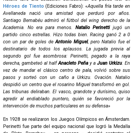
Héroes de Tiento
(Ediciones Fabro): «
Aquella fría tarde en
Avellaneda nació una amistad que perduró por años.
Santiago Bernabéu admiró el fútbol del wing derecho de la
Academia. No era para menos.
Natalio Perinetti
jugó un
partido cinco estrellas. Hizo todas bien. Racing ganó 2 a 0
con un par de goles de
Antonio Miguel
, pero Natalio fue el
destinatario de todos los aplausos. La jugada previa al
segundo gol fue asombrosa: Perinetti, pegado a la raya
derecha, gambeteó al half
Anacleto Peña
y a
Juan Urkizu
. En
vez de mandar el clásico centro de pala, volvió sobre sus
pasos y sorteó con un caño a Urkizu. Ovación. Natalio
despidió un centro que el rosarino Miguel transformó en gol.
Las tribunas deliraban. El vasco, grandote y durísimo, quiso
agredir al endiablado puntero, quién se favoreció por la
intervención de muchos particulares en su defensa»
En 1928 se realizaron los Juegos Olímpicos en Ámsterdam.
Perinetti fue parte del equipo nacional que logró la Medalla