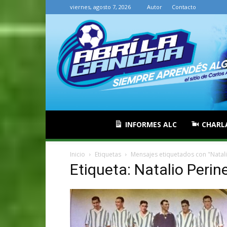
viernes, agosto 7, 2026
Autor
Contacto
INFORMES ALC
CHARL
Inicio
Etiquetas
Mensajes etiquetados con "Natalio
Etiqueta: Natalio Perine