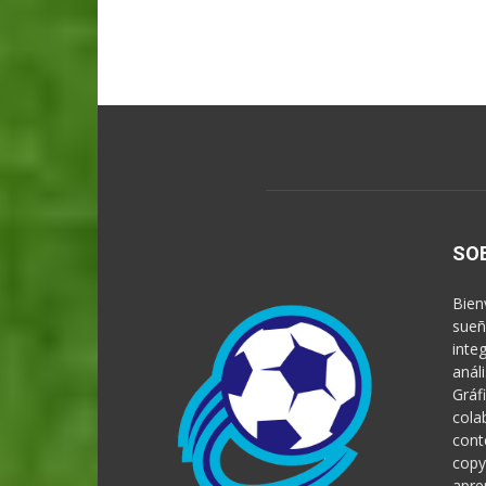
SO
Bien
sueñ
inte
anál
Gráf
cola
cont
copy
apre