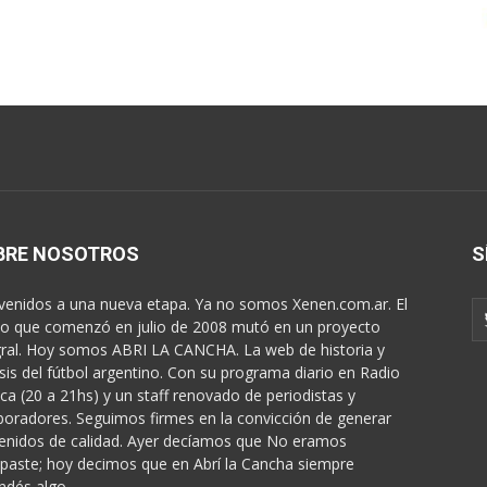
BRE NOSOTROS
S
venidos a una nueva etapa. Ya no somos Xenen.com.ar. El
o que comenzó en julio de 2008 mutó en un proyecto
gral. Hoy somos ABRI LA CANCHA. La web de historia y
isis del fútbol argentino. Con su programa diario en Radio
ica (20 a 21hs) y un staff renovado de periodistas y
boradores. Seguimos firmes en la convicción de generar
enidos de calidad. Ayer decíamos que No eramos
paste; hoy decimos que en Abrí la Cancha siempre
ndés algo...