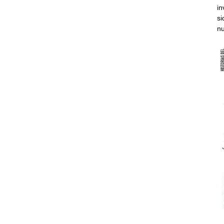
in
si
nu