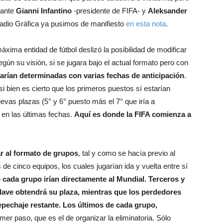
lante
Gianni Infantino
-presidente de FIFA- y
Aleksander
Radio Gráfica ya pusimos de manifiesto
en esta nota
.
máxima entidad de fútbol deslizó la posibilidad de modificar
egún su visión, si se jugara bajo el actual formato pero con
tarían determinadas con varias fechas de anticipación
.
i bien es cierto que los primeros puestos sí estarían
uevas plazas (5° y 6° puesto más el 7° que iría a
n en las últimas fechas.
Aquí es donde la FIFA comienza a
r al formato de grupos
, tal y como se hacía previo al
de cinco equipos, los cuales jugarían ida y vuelta entre sí
cada grupo irían directamente al Mundial. Terceros y
 llave obtendrá su plaza, mientras que los perdedores
epechaje restante. Los últimos de cada grupo,
mer paso, que es el de organizar la eliminatoria. Sólo