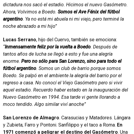
dictadura nos sacó el estadio. Hicimos el nuevo Gasómetro.
Ahora, Volvimos a Boedo.
Somos el Ave Fénix del fútbol
argentino
. Ya no está mi abuela ni mi viejo, pero terminé la
noche abrazado a mi hijo”
Lucas Serrano
, hijo del Cuervo, también se emociona:
“
Inmensamente feliz por la vuelta a Boedo
. Después de
tantos años de lucha se llegó a esto y fue una alegría
enorme.
Pero no sólo para San Lorenzo, sino para todo el
fútbol argentino
. Somos un club de barrio porque somos
Boedo. Se palpó en el ambiente la alegría del barrio por el
regreso a casa. No conocí el Viejo Gasómetro pero si vivir
aquel estadio. Recuerdo haber estado en la inauguración del
Nuevo Gasómetro en 1994. Esa tarde vi gente llorando a
moco tendido. Algo similar viví anoche”
San Lorenzo de Almagro
. Carasucias y Matadores. Lángara
y Zubieta; Farro y Pontoni. Sanfilippo y el taco a Roma.
En
1971 comenzó a peligrar el destino del Gasómetro
. Una