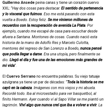
Guillermo Ansede
peina canas y tiene un corazón cuervo
XXL: “
Hay dos cosas para destacar.
El sentido de pertenencia
y lo visceral que fuimos
. Eso me está pasando con esta
vuelta a Boedo. Estoy feliz.
Se me vinieron millones de
recuerdos con la recuperación de avenida La Plata
. Por
ejemplo, cuando me escapé de casa para escuchar desde
afuera a Santana. Montones de cosas. Cuando nació esta
historia de la mano de Adolfo Res y Marcelo Culotta,
mentores del regreso de San Lorenzo a Boedo,
nunca pensé
que podía llegar a darse
. Era una utopía, pero finalmente se
dio.
Llegó el día y fue una de las emociones más grandes de
mi vida
“.
El
Cuervo Serrano
no encuentra palabras. Su viejo tatuaje
azulgrana ya tiene un par de décadas:
“
Toda la historia se me
cayó en la cabeza
. Imágenes con mis viejos y mi abuela.
Recordé todo. Iba al microestadio para ver basquetbol, al
finito Hermann. Ayer cuando ví al Sapo Villar se me piantó un
lagrimón.
Viví algo que nunca creí que iba a volver a vivir
. La