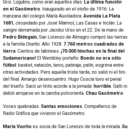
Gris. Lúgubre, como eran aquellos días.
La última función
en el Gasómetro
. Inaugurado en el otoño de 1916. La
manzana del colegio María Auxiliadora.
Avenida La Plata
1681
, circundado por José Mármol, Las Casas e Inclán. La
sangre derramada por Jacobo Urso en el 22. De la mano de
Pedro Bidegain
, San Lorenzo de Almagro compró las tierras
a la familia Onetto. Año 1928.
7.760 metros cuadrados de
tierra
. Cientos de tablones.
¡70.000 hinchas en la final del
Sudamericano!
El Wembley porteño.
Boedo no era sólo
fútbol
: basket, natación, tenis, patinaje, patín, esgrima entre
otras actividades. Pero aquella triste tarde, no salió ni el tiro
del final. Amargo desencuentro. Hugo Coscia tuvo el penal
del triunfo. Sacó un tirito acorde a la jornada:
horrible
. Gatti ni
debió arrojarse en la cancha polvorienta.
Chau Gasómetro
.
Voces quebradas.
Santas emociones
. Compañeros de
Radio Gráfica que vivieron el Gasómetro.
María Vuotto
es socia de San Lorenzo de toda la mirada.
Su