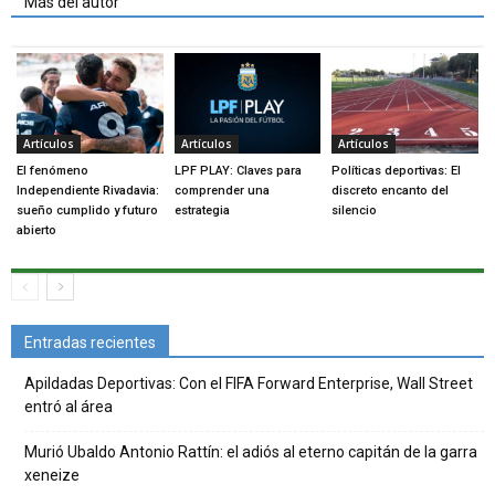
Más del autor
Artículos
Artículos
Artículos
El fenómeno
LPF PLAY: Claves para
Políticas deportivas: El
Independiente Rivadavia:
comprender una
discreto encanto del
sueño cumplido y futuro
estrategia
silencio
abierto
Entradas recientes
Apildadas Deportivas: Con el FIFA Forward Enterprise, Wall Street
entró al área
Murió Ubaldo Antonio Rattín: el adiós al eterno capitán de la garra
xeneize