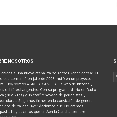
BRE NOSOTROS
S
venidos a una nueva etapa. Ya no somos Xenen.com.ar. El
o que comenzó en julio de 2008 mutó en un proyecto
gral. Hoy somos ABRI LA CANCHA. La web de historia y
isis del fútbol argentino. Con su programa diario en Radio
ica (20 a 21hs) y un staff renovado de periodistas y
boradores. Seguimos firmes en la convicción de generar
enidos de calidad. Ayer decíamos que No eramos
paste; hoy decimos que en Abrí la Cancha siempre
ndés algo...