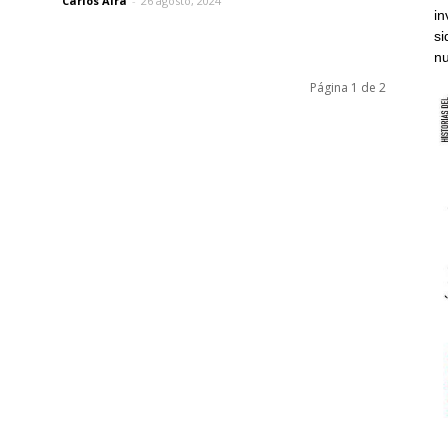
Carlos Aira
-
26 agosto, 2024
in
si
nu
Página 1 de 2