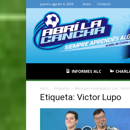
jueves, agosto 6, 2026
Autor
Contacto
INFORMES ALC
CHARL
Inicio
Etiquetas
Mensajes etiquetados con "Victo
Etiqueta: Victor Lupo