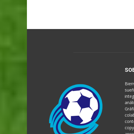
SO
Bien
sueñ
inte
anál
Gráf
cola
cont
copy
apre