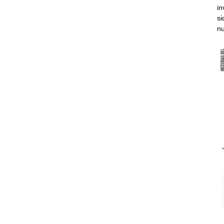
in
si
nu