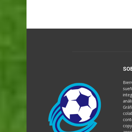
SO
Bien
sueñ
inte
anál
Gráf
cola
cont
copy
apre