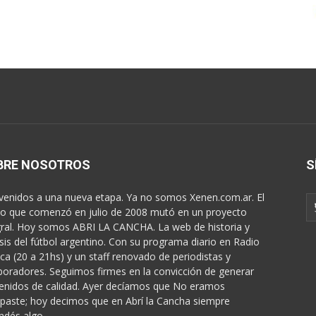
BRE NOSOTROS
S
venidos a una nueva etapa. Ya no somos Xenen.com.ar. El
o que comenzó en julio de 2008 mutó en un proyecto
gral. Hoy somos ABRI LA CANCHA. La web de historia y
isis del fútbol argentino. Con su programa diario en Radio
ica (20 a 21hs) y un staff renovado de periodistas y
boradores. Seguimos firmes en la convicción de generar
enidos de calidad. Ayer decíamos que No eramos
paste; hoy decimos que en Abrí la Cancha siempre
ndés algo...