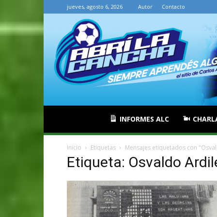
jueves, agosto 6, 2026
Autor
Contacto
INFORMES ALC
CHARL
Inicio
Etiquetas
Mensajes etiquetados con "Osval
Etiqueta: Osvaldo Ardil