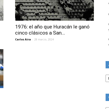
s
1976: el año que Huracán le ganó
cinco clásicos a San...
Carlos Aira
-
28 marzo, 2024
Ar
Ca