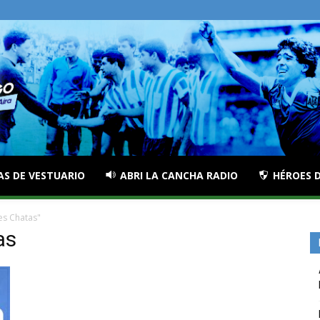
AS DE VESTUARIO
ABRI LA CANCHA RADIO
HÉROES D
es Chatas"
as