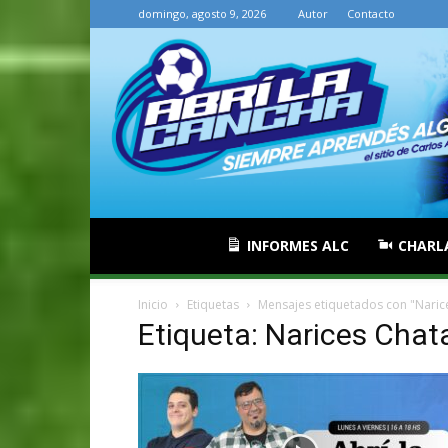
domingo, agosto 9, 2026
Autor
Contacto
INFORMES ALC
CHARL
Inicio
Etiquetas
Mensajes etiquetados con "Naric
Etiqueta: Narices Chat