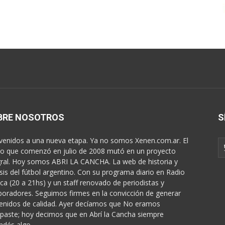
BRE NOSOTROS
S
venidos a una nueva etapa. Ya no somos Xenen.com.ar. El
o que comenzó en julio de 2008 mutó en un proyecto
gral. Hoy somos ABRI LA CANCHA. La web de historia y
isis del fútbol argentino. Con su programa diario en Radio
ica (20 a 21hs) y un staff renovado de periodistas y
boradores. Seguimos firmes en la convicción de generar
enidos de calidad. Ayer decíamos que No eramos
paste; hoy decimos que en Abrí la Cancha siempre
ndés algo...