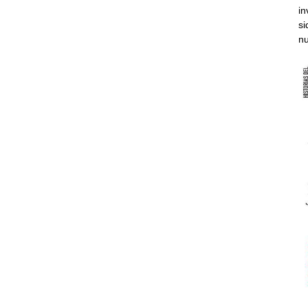
in
si
nu