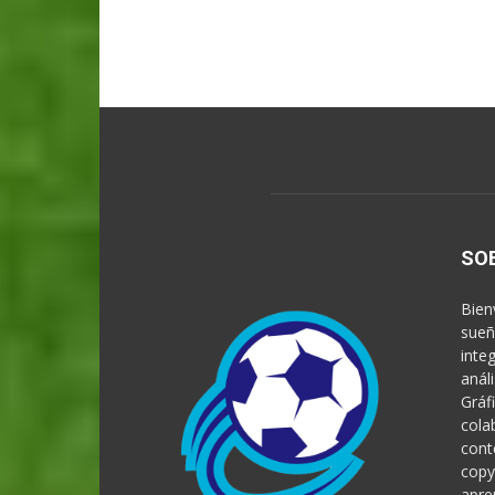
SO
Bien
sueñ
inte
anál
Gráf
cola
cont
copy
apre