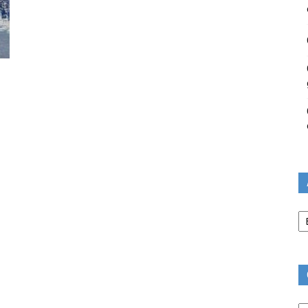
Ar
Ca