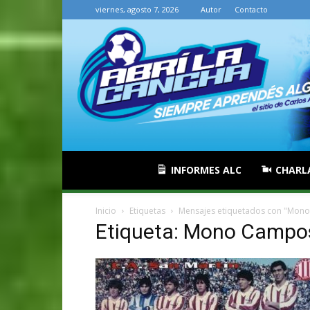
viernes, agosto 7, 2026
Autor
Contacto
INFORMES ALC
CHARL
Inicio
Etiquetas
Mensajes etiquetados con "Mon
Etiqueta: Mono Campo