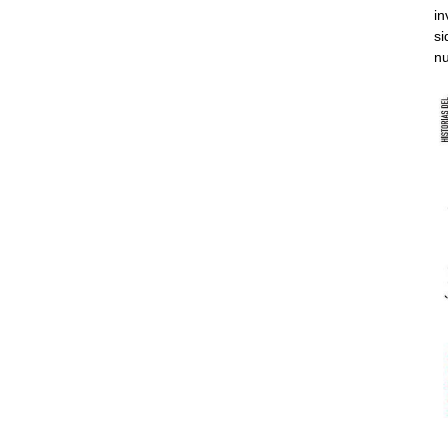
in
si
nu