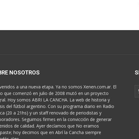
BRE NOSOTROS
S
venidos a una nueva etapa. Ya no somos Xenen.com.ar. El
o que comenzó en julio de 2008 mutó en un proyecto
gral. Hoy somos ABRI LA CANCHA. La web de historia y
isis del fútbol argentino. Con su programa diario en Radio
ica (20 a 21hs) y un staff renovado de periodistas y
boradores. Seguimos firmes en la convicción de generar
enidos de calidad. Ayer decíamos que No eramos
paste; hoy decimos que en Abrí la Cancha siempre
ndés algo...