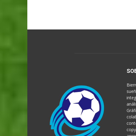
SO
Bien
sueñ
inte
anál
Gráf
cola
cont
copy
apre