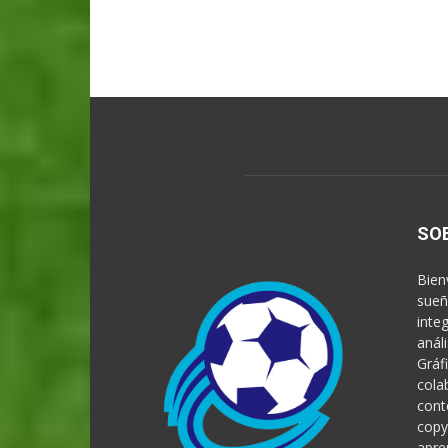
SO
Bien
sueñ
inte
anál
Gráf
cola
cont
copy
apre