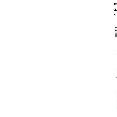
in
si
nu