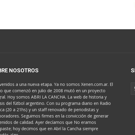
BRE NOSOTROS
S
venidos a una nueva etapa. Ya no somos Xenen.com.ar. El
o que comenzó en julio de 2008 mutó en un proyecto
gral. Hoy somos ABRI LA CANCHA. La web de historia y
isis del fútbol argentino. Con su programa diario en Radio
ica (20 a 21hs) y un staff renovado de periodistas y
boradores. Seguimos firmes en la convicción de generar
enidos de calidad. Ayer decíamos que No eramos
paste; hoy decimos que en Abrí la Cancha siempre
ndés algo...