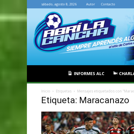
sábado, agosto 8, 2026
Autor
Contacto
INFORMES ALC
CHARL
Inicio
Etiquetas
Mensajes etiquetados con "Mara
Etiqueta: Maracanazo