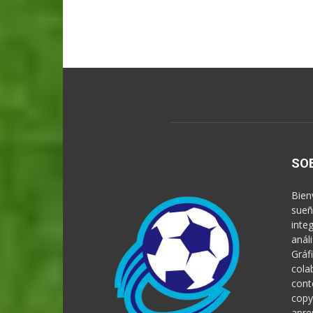
SO
Bien
sueñ
inte
anál
Gráf
cola
cont
copy
apre