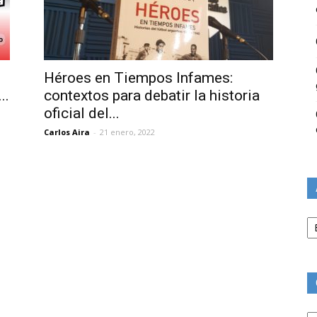
Héroes en Tiempos Infames:
..
contextos para debatir la historia
oficial del...
Carlos Aira
-
21 enero, 2022
Ar
Ca