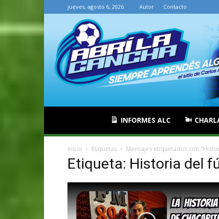
jueves, agosto 6, 2026
Autor
Contacto
INFORMES ALC
CHARL
Inicio
Etiquetas
Mensajes etiquetados con "Histor
Etiqueta: Historia del f