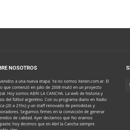
BRE NOSOTROS
S
venidos a una nueva etapa. Ya no somos Xenen.com.ar. El
o que comenzó en julio de 2008 mutó en un proyecto
gral. Hoy somos ABRI LA CANCHA. La web de historia y
isis del fútbol argentino. Con su programa diario en Radio
ica (20 a 21hs) y un staff renovado de periodistas y
boradores. Seguimos firmes en la convicción de generar
enidos de calidad. Ayer decíamos que No eramos
paste; hoy decimos que en Abrí la Cancha siempre
ndés algo...