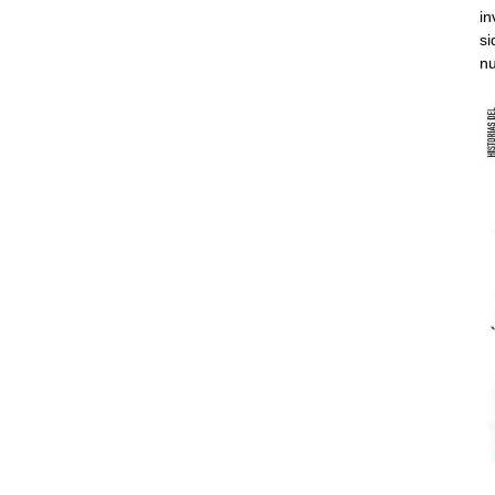
in
si
nu