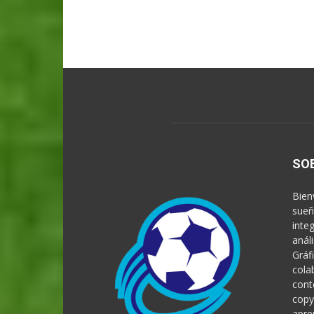
SO
Bien
sueñ
inte
anál
Gráf
cola
cont
copy
apre