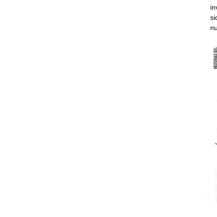
in
si
nu