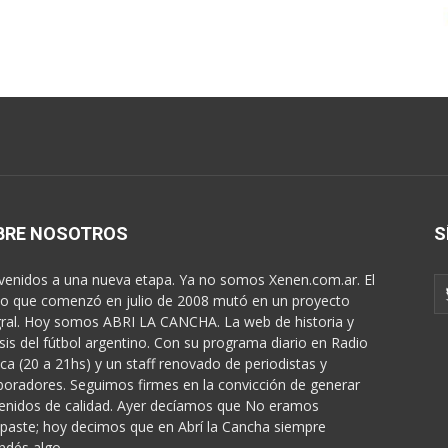
BRE NOSOTROS
S
venidos a una nueva etapa. Ya no somos Xenen.com.ar. El
o que comenzó en julio de 2008 mutó en un proyecto
gral. Hoy somos ABRI LA CANCHA. La web de historia y
isis del fútbol argentino. Con su programa diario en Radio
ica (20 a 21hs) y un staff renovado de periodistas y
boradores. Seguimos firmes en la convicción de generar
enidos de calidad. Ayer decíamos que No eramos
paste; hoy decimos que en Abrí la Cancha siempre
ndés algo...