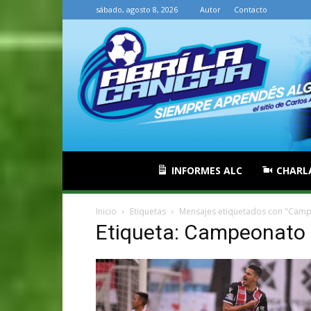
sábado, agosto 8, 2026
Autor
Contacto
INFORMES ALC
CHARL
Inicio
Etiquetas
Mensajes etiquetados con "Camp
Etiqueta: Campeonato 