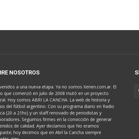
BRE NOSOTROS
S
venidos a una nueva etapa. Ya no somos Xenen.com.ar. El
o que comenzó en julio de 2008 mutó en un proyecto
gral. Hoy somos ABRI LA CANCHA. La web de historia y
isis del fútbol argentino. Con su programa diario en Radio
ica (20 a 21hs) y un staff renovado de periodistas y
boradores. Seguimos firmes en la convicción de generar
enidos de calidad. Ayer decíamos que No eramos
paste; hoy decimos que en Abrí la Cancha siempre
ndés algo...