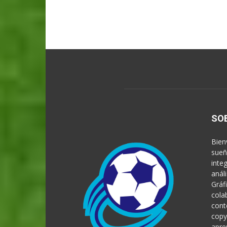
SO
Bien
sueñ
inte
anál
Gráf
cola
cont
copy
apre