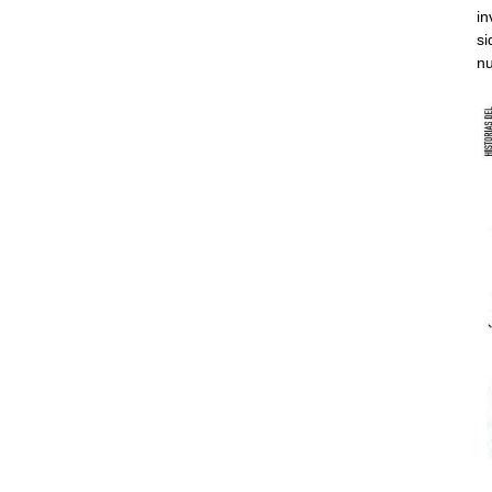
in
si
nu