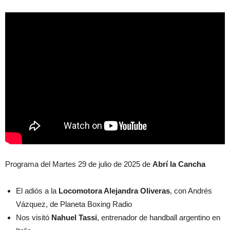
Programa del Martes 29 de julio de 2025 de
Abrí la Cancha
El adiós a la
Locomotora Alejandra Oliveras
, con Andrés
Vázquez, de Planeta Boxing Radio
Nos visitó
Nahuel Tassi
, entrenador de handball argentino en