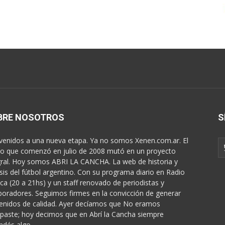
BRE NOSOTROS
S
venidos a una nueva etapa. Ya no somos Xenen.com.ar. El
o que comenzó en julio de 2008 mutó en un proyecto
gral. Hoy somos ABRI LA CANCHA. La web de historia y
isis del fútbol argentino. Con su programa diario en Radio
ica (20 a 21hs) y un staff renovado de periodistas y
boradores. Seguimos firmes en la convicción de generar
enidos de calidad. Ayer decíamos que No eramos
paste; hoy decimos que en Abrí la Cancha siempre
ndés algo...