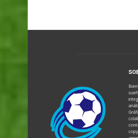
SO
Bien
sueñ
inte
anál
Gráf
cola
cont
copy
apre