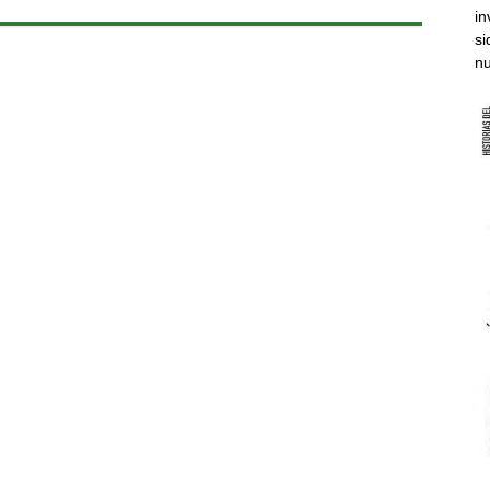
in
si
nu