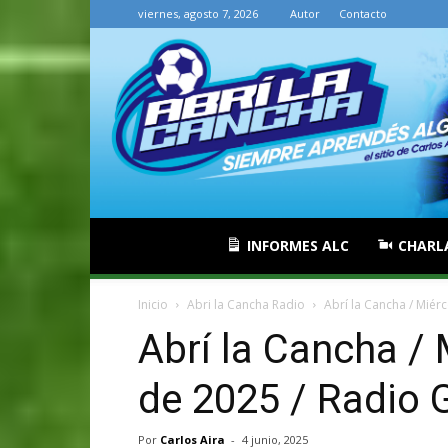
viernes, agosto 7, 2026
Autor
Contacto
INFORMES ALC
CHARL
Inicio
Abri la Cancha Radio
Abrí la Cancha / Miérc
Abrí la Cancha / 
de 2025 / Radio 
Por
Carlos Aira
-
4 junio, 2025