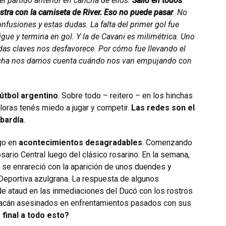
l partido anterior en cancha de ellos.
Salió en todos
stra con la camiseta de River. Eso no puede pasar
. No
nfusiones y estas dudas. La falta del primer gol fue
sigue y termina en gol. Y la de Cavani es milimétrica. Uno
das claves nos desfavorece. Por cómo fue llevando el
ancha nos damos cuenta cuándo nos van empujando con
fútbol argentino
. Sobre todo – reitero – en los hinchas
loras tenés miedo a jugar y competir.
Las redes son el
obardía
.
igo en
acontecimientos desagradables
. Comenzando
ario Central luego del clásico rosarino. En la semana,
 se enrareció con la aparición de unos duendes y
eportiva azulgrana. La respuesta de algunos
e ataud en las inmediaciones del Ducó con los rostros
uracán asesinados en enfrentamientos pasados con sus
final a todo esto?