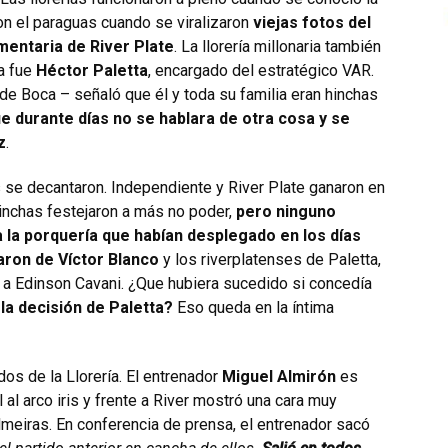
on el paraguas cuando se viralizaron
viejas fotos del
mentaria de River Plate
. La llorería millonaria también
ca fue
Héctor Paletta
, encargado del estratégico VAR.
de Boca – señaló que él y toda su familia eran hinchas
e durante días no se hablara de otra cosa y se
z
.
 se decantaron. Independiente y River Plate ganaron en
hinchas festejaron a más no poder,
pero ninguno
a la porquería que habían desplegado en los días
aron de Víctor Blanco
y los riverplatenses de Paletta,
 a Edinson Cavani. ¿Que hubiera sucedido si concedía
 la decisión de Paletta?
Eso queda en la íntima
s de la Llorería. El entrenador
Miguel Almirón
es
l al arco iris y frente a River mostró una cara muy
lmeiras. En conferencia de prensa, el entrenador sacó