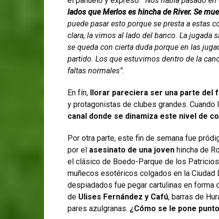
el pañuelo y expresó:
“Nos había pasado en e
lados que Merlos es hincha de River. Se mue
puede pasar esto porque se presta a estas co
clara, la vimos al lado del banco. La jugada 
se queda con cierta duda porque en las juga
partido. Los que estuvimos dentro de la c
faltas normales”.
En fín,
llorar pareciera ser una parte del 
y protagonistas de clubes grandes. Cuando l
canal donde se
dinamiza este nivel de c
Por otra parte, este fin de semana fue pród
por el
asesinato de una joven
hincha de Ros
el clásico de Boedo-Parque de los Patricios
muñecos esotéricos colgados en la Ciudad D
despiadados fue pegar cartulinas en forma d
de
Ulises Fernández y Cafú
, barras de H
pares azulgranas.
¿Cómo se le pone punto 