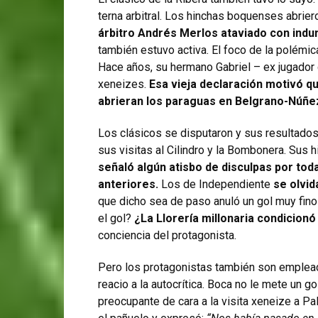
terna arbitral. Los hinchas boquenses abrier
árbitro Andrés Merlos ataviado con indu
también estuvo activa. El foco de la polémi
Hace años, su hermano Gabriel – ex jugador 
xeneizes.
Esa vieja declaración motivó qu
abrieran los paraguas en Belgrano-Núñe
Los clásicos se disputaron y sus resultados
sus visitas al Cilindro y la Bombonera. Sus 
señaló algún atisbo de disculpas por tod
anteriores.
Los de Independiente
se olvid
que dicho sea de paso anuló un gol muy fino
el gol?
¿La Llorería millonaria condicionó
conciencia del protagonista.
Pero los protagonistas también son empleado
reacio a la autocrítica. Boca no le mete un go
preocupante de cara a la visita xeneize a Pa