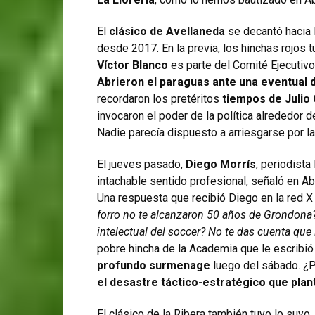
El
clásico de Avellaneda
se decantó hacia 
desde 2017. En la previa, los hinchas rojos
Víctor Blanco
es parte del Comité Ejecutivo
Abrieron el paraguas ante una eventual 
recordaron los pretéritos
tiempos de Julio
invocaron el poder de la política alrededor 
Nadie parecía dispuesto a arriesgarse por la 
El jueves pasado,
Diego Morrís
, periodist
intachable sentido profesional, señaló en Abr
Una respuesta que recibió Diego en la red X 
forro no te alcanzaron 50 años de Grondona
intelectual del soccer? No te das cuenta 
pobre hincha de la Academia que le escrib
profundo surmenage
luego del sábado. ¿
el desastre táctico-estratégico que plan
El clásico de la Ribera también tuvo lo suyo.