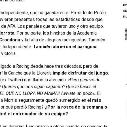
in
si
Independiente, que no ganaba en el Presidente Perón
nu
 tuvieron presentes todas las estadísticas desde que
 de AFA. Los penales que tuvieron uno y otro equipo.
derrota
. Por su parte, los hinchas de la Academia
 Grondona
y la falta de alegrías racinguistas. También
de Independiente.
También abrieron el paraguas
.
victoria.
a ligado a Racing desde hace tres décadas, pero de
í la Cancha que la Llorería
impide disfrutar del juego
.
(ex Twitter) nos llamó la atención:
«Pero pedazo de
? Querés que nos sigan cagando? Que te haces el
que EL QUE NO LLORA NO MAMA? Avivate un poco
«. El
ió a Morris seguramente quedó sumergido en el
más
Por qué perdió Racing?
¿Por la rosca de la semana o
teó el entrenador de su equipo?
 Las llorerías funcionaron a pleno cuando se conoció la