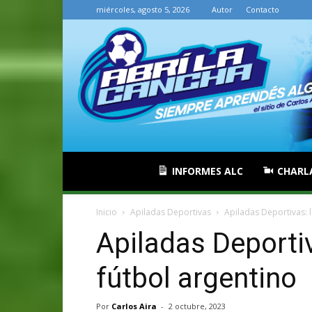
miércoles, agosto 5, 2026
Autor
Contacto
INFORMES ALC
CHARL
Inicio
Apiladas Deportivas
Apiladas Deportivas: l
Apiladas Deportiva
fútbol argentino
Por
Carlos Aira
-
2 octubre, 2023