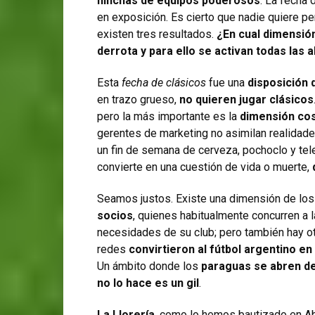
hinchas de equipos poderosos
. La fecha 
en exposición. Es cierto que nadie quiere pe
existen tres resultados.
¿En cual dimensió
derrota y para ello se activan todas las
Esta
fecha de clásicos
fue una
disposición 
en trazo grueso,
no quieren jugar clásicos
pero la más importante es la
dimensión cos
gerentes de marketing no asimilan realidade
un fin de semana de cerveza, pochoclo y tele
convierte en una cuestión de vida o muerte,
Seamos justos. Existe una dimensión de los
socios
, quienes habitualmente concurren a l
necesidades de su club; pero también hay ot
redes
convirtieron al fútbol argentino en
Un ámbito donde los
paraguas se abren d
no lo hace es un gil
.
La Llorería
, como lo hemos bautizado en Ab