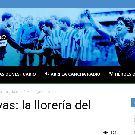
AS DE VESTUARIO
ABRI LA CANCHA RADIO
HÉROES D
a llorería del fútbol argentino
s: la llorería del
1899