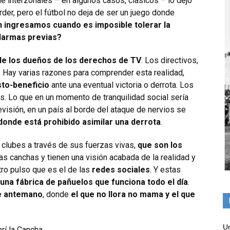
de interzonales – en algunos casos, clásicos – lo dejó
rder, pero el fútbol no deja de ser un juego donde
n ingresamos cuando es imposible tolerar la
 alarmas previas?
de los dueños de los derechos de TV
. Los directivos,
. Hay varias razones para comprender esta realidad,
to-beneficio
ante una eventual victoria o derrota. Los
s. Lo que en un momento de tranquilidad social sería
visión, en un país al borde del ataque de nervios se
donde está prohibido asimilar una derrota
.
 clubes a través de sus fuerzas vivas,
que son los
as canchas y tienen una visión acabada de la realidad y
ro pulso que es el de las
redes sociales
. Y estas
 una fábrica de pañuelos que funciona todo el día
.
e antemano
, donde
el que no llora no mama y el que
Un
rí la Cancha.