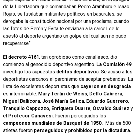
de la Libertadora que comandaban Pedro Aramburu e Isaac
Rojas, se fusilaban militantes políticos en basurales, se
derogaba la constitución nacional por una proclama, cuando
las fotos de Perón y Evita te enviaban a la cárcel, se le
asestó al deporte argentino un golpe del cual aun no pudo
recuperarse”
El decreto 4161
, tan oprobioso como canallesco, dio
comienzo al genocidio deportivo argentino.
La Comisión 49
investigó los supuestos
delitos deportivos
. Se acusó a los
deportistas cercanos al peronismo de aceptar prebendas. La
lista de excelentes deportistas que
cayeron en desgracia
es interminable:
Mary Terán de Weiss
,
Delfo Cabrera
,
Miguel Ballícora
,
José María Gatica
,
Eduardo Guerrero
,
Tranquilo Cappozzo
,
Enriqueta Duarte
,
Osvaldo Suárez
y
el
Profesor Canavesi.
Fueron perseguidos los
campeones mundiales de Basquet de 1950.
Más de 500
atletas fueron
perseguidos y prohibidos por la dictadura.